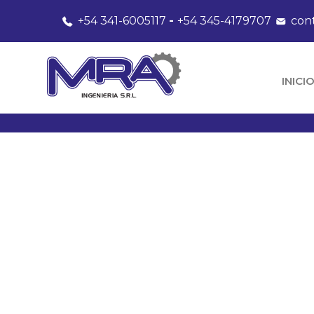
+54 341-6005117
-
+54 345-4179707
con
INICI