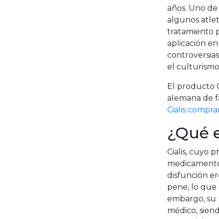
años. Uno de
algunos atlet
tratamiento p
aplicación e
controversias
el culturismo
El producto C
alemana de f
Cialis compra
¿Qué e
Cialis, cuyo p
medicamento q
disfunción er
pene, lo que
embargo, su 
médico, sien