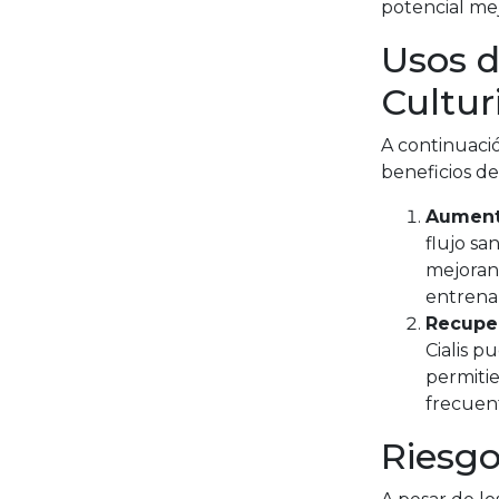
potencial me
Usos d
Cultu
A continuaci
beneficios de
Aumento
flujo s
mejorand
entrena
Recuper
Cialis 
permiti
frecuen
Riesgo