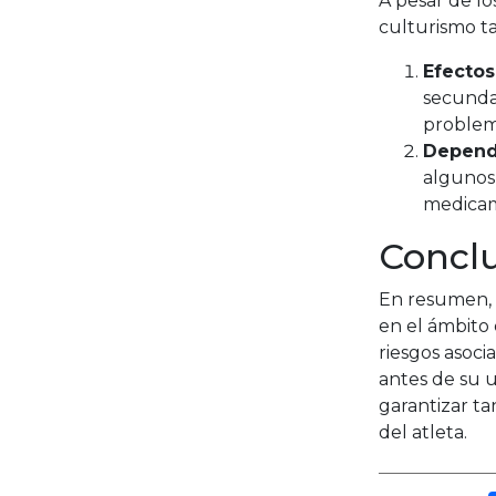
A pesar de los
culturismo ta
Efectos
secunda
problema
Depende
algunos
medicam
Concl
En resumen, 
en el ámbito 
riesgos asoci
antes de su u
garantizar ta
del atleta.