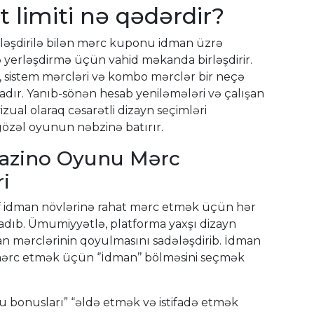
t limiti nə qədərdir?
iləşdirilə bilən mərc kuponu idman üzrə
ə yerləşdirmə üçün vahid məkanda birləşdirir.
, sistem mərcləri və kombo mərclər bir neçə
adır. Yanıb-sönən hesab yeniləmələri və çalışan
vizual olaraq cəsarətli dizayn seçimləri
i gözəl oyunun nəbzinə batırır.
Kazino Oyunu Mərc
ri
f idman növlərinə rahat mərc etmək üçün hər
radıb. Ümumiyyətlə, platforma yaxşı dizayn
an mərclərinin qoyulmasını sadələşdirib. İdman
ərc etmək üçün ‘’İdman’’ bölməsini seçmək
 bonusları” “əldə etmək və istifadə etmək