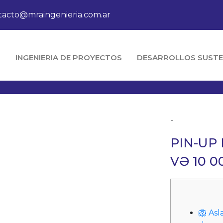
tacto@mraingenieria.com.ar
O
INGENIERIA DE PROYECTOS
DESARROLLOS SUSTE
-
PIN-UP
VƏ 10 
🦁 As