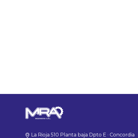
La Rioja 510 Planta baja Dpto E · Concordia