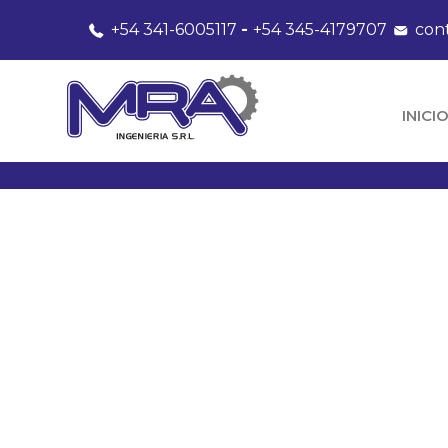
+54 341-6005117
-
+54 345-4179707
con
INICI