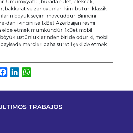
ər. Ümumiyyətlə, burada rulet, blekcek,
, bakkarat və zər oyunları kimi bütün klassik
nların böyük seçimi mövcuddur. Birincini
e-dan, ikincini isə 1xBet Аzerbaijan rəsmi
n əldə etmək mümkündür. 1xBet mobil
 böyük üstünlüklərindən biri də odur ki, mobil
qayisədə mərcləri daha sürətli şəkildə etmək
Facebook
LinkedIn
WhatsApp
ULTIMOS TRABAJOS