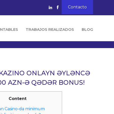
Contacto
NTABLES
TRABAJOS REALIZADOS
BLOG
 KAZINO ONLAYN ƏYLƏNCƏ
000 AZN-Ə QƏDƏR BONUS!
Content
lan Casino-da minimum