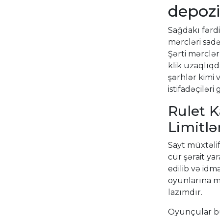
depozi
Sağdakı fərd
mərcləri sad
Şərti mərclər
klik uzaqlıqd
şərhlər kimi 
istifadəçilər
Rulet 
Limitlə
Sayt müxtəli
cür şərait ya
edilib və idm
oyunlarına m
lazımdır.
Oyunçular bu