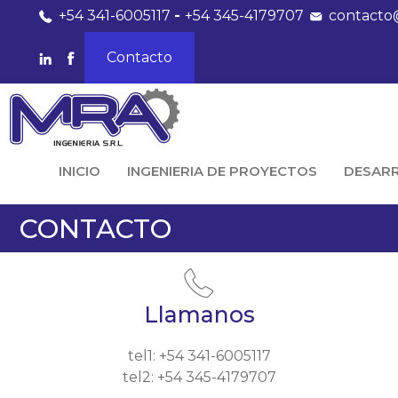
+54 341-6005117
-
+54 345-4179707
contacto
Contacto
INICIO
INGENIERIA DE PROYECTOS
DESAR
CONTACTO
Llamanos
tel1: +54 341-6005117
tel2: +54 345-4179707