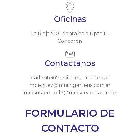
Oficinas
La Rioja 510 Planta baja Dpto E ·
Concordia
Contactanos
gadente@mraingenieria.com.ar
mbenitez@mraingenieria.com.ar
mrasustentable@mraservicios.com.ar
FORMULARIO DE
CONTACTO