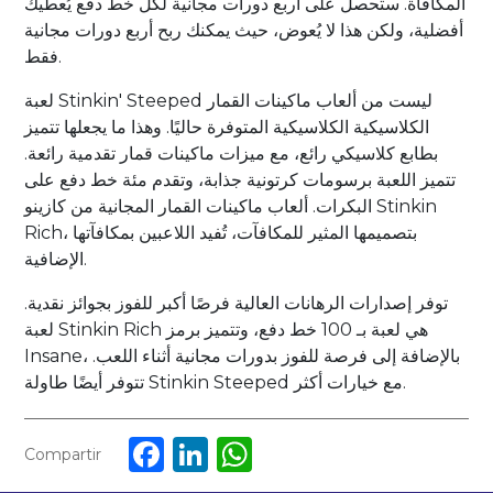
المكافأة. ستحصل على أربع دورات مجانية لكل خط دفع يُعطيك
أفضلية، ولكن هذا لا يُعوض، حيث يمكنك ربح أربع دورات مجانية
فقط.
لعبة Stinkin' Steeped ليست من ألعاب ماكينات القمار
الكلاسيكية الكلاسيكية المتوفرة حاليًا. وهذا ما يجعلها تتميز
بطابع كلاسيكي رائع، مع ميزات ماكينات قمار تقدمية رائعة.
تتميز اللعبة برسومات كرتونية جذابة، وتقدم مئة خط دفع على
البكرات. ألعاب ماكينات القمار المجانية من كازينو Stinkin
Rich، بتصميمها المثير للمكافآت، تُفيد اللاعبين بمكافآتها
الإضافية.
توفر إصدارات الرهانات العالية فرصًا أكبر للفوز بجوائز نقدية.
لعبة Stinkin Rich هي لعبة بـ 100 خط دفع، وتتميز برمز
Insane، بالإضافة إلى فرصة للفوز بدورات مجانية أثناء اللعب.
تتوفر أيضًا طاولة Stinkin Steeped مع خيارات أكثر.
Facebook
LinkedIn
WhatsApp
Compartir