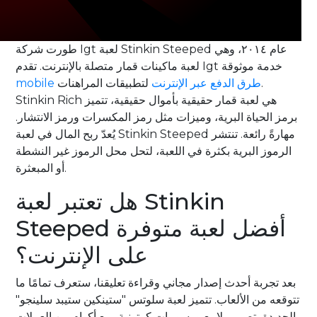
طورت شركة Igt لعبة Stinkin Steeped عام ٢٠١٤، وهي
لعبة ماكينات قمار متصلة بالإنترنت. تقدم Igt خدمة موثوقة
mobile طرق الدفع عبر الإنترنت
لتطبيقات المراهنات.
Stinkin Rich هي لعبة قمار حقيقية بأموال حقيقية، تتميز
برمز الحياة البرية، وميزات مثل رمز المكسرات ورمز الانتشار.
يُعدّ ربح المال في لعبة Stinkin Steeped مهارةً رائعة. تنتشر
الرموز البرية بكثرة في اللعبة، لتحل محل الرموز غير النشطة
أو المبعثرة.
هل تعتبر لعبة Stinkin
Steeped أفضل لعبة متوفرة
على الإنترنت؟
بعد تجربة أحدث إصدار مجاني وقراءة تعليقنا، ستعرف تمامًا ما
تتوقعه من الألعاب. تتميز لعبة سلوتس "ستينكين ستيبد سلينجو"
الجديدة بتصميم لامع ورسومات كرتونية، مع أكوام من العملات