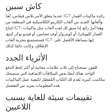
كاش سبين
عندما يتعلق الأمر بلاس فيغاس، تُعدّ IGT رائدة ماكينات القمار
وألعابها.
العديد من ألعاب الكازينو الكلاسيكية في المنطقة من
إنتاج IGT، وهذا أمرٌ رائع. إذا سبق لك لعب ألعاب مثل ماكينات
القمار كليوباترا، أو كونترولز أوف تشانس، أو فيديو بوكر كينغ،
فستستمتع بتجربة ألعاب IGT. إنها ببساطة الأفضل على
الإطلاق، وكانت دائمًا كذلك.
الأثرياء الجدد
للفوز، ستحتاج إلى ثلاث علامات مجانية أو أكثر لخط الدفع
الواحد. هناك أيضًا بعض المكافآت الإضافية التي ستمنحك
مكاسب كبيرة. يُقدم لك الكتاب المُفصّل لكيفية عمل الماكينات
هذه المعلومات بمزيد من التفصيل.
تقييمات سيئة للغاية بسبب
اللاعبين