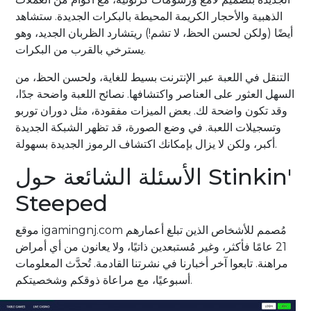
الذهبية والأحجار الكريمة المحيطة بالبكرات الجديدة. ستشاهد
أيضًا (ولكن لحسن الحظ، لا تشم!) ريتشارد الظربان الجديد، وهو
يسترخي بالقرب من البكرات.
التنقل في اللعبة عبر الإنترنت بسيط للغاية، ولحسن الحظ، من
السهل العثور على العناصر واكتشافها. نصائح اللعبة واضحة جدًا،
وقد تكون واضحة لك. بعض الميزات مفقودة، مثل دوران توربو
وتسجيلات اللعبة. في وضع الصورة، قد تظهر الشبكة الجديدة
أكبر، ولكن لا يزال بإمكانك اكتشاف الرموز الجديدة بسهولة.
الأسئلة الشائعة حول Stinkin'
Steeped
موقع igamingnj.com مُصمم للأشخاص الذين تبلغ أعمارهم
21 عامًا فأكثر، وغير مُستبعدين ذاتيًا، ولا يعانون من أي أمراض
مراهنة. تابعوا آخر أخبارنا في نشرتنا القادمة. تُحدَّث المعلومات
أسبوعيًا، مع مراعاة ذوقكم وشخصيتكم.