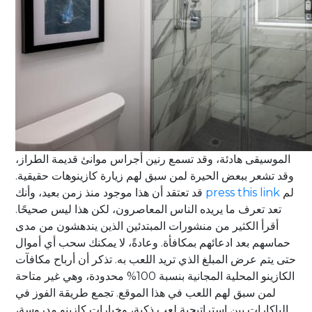
الموسيقى هادئة، وقد تسمع رنين أجراس موانئ قديمة الطراز،
وقد تشعر ببعض الحيرة لمن سبق لهم زيارة كازينوهات حقيقية.
لم
press this link
قد تعتقد أن هذا موجود منذ زمن بعيد، وأنك
تعد تعرف ما يريده الناس المعاصرون، لكن هذا ليس صحيحًا.
أقرأ الكثير من منشورات المبتدئين الذين يندهشون من مدى
حماسهم بعد ادعائهم بمكافأة. وعادةً، لا يمكنك سحب أي أموال
حتى يتم عرض المبلغ الذي تريد اللعب به. تذكر أن أرباح مكافآت
الكازينو المحلية المجانية بنسبة 100% محدودة، وهي غير متاحة
لمن سبق لهم اللعب في هذا الموقع. تجمع طريقة الفوز في
الباكارات بين استراتيجية لعب ذكية، وخيارات كازينو مدروسة،