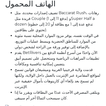
الهاتف المحمول
تضيف إصدارات محددة، مثل Baccarat Rush، رهانات
فريدة مثل Couple (تدفع 11 إلى 1) وSuper Half a
dozen (تدفع عدة إلى 1 مع بطاقة أو 20 إلى خطوة
تحتوي على بطاقتين).
في الوقت نفسه، يوفر مزود الموارد المحلية نسبة مئوية
من الموارد للمناطق الحضرية ويبسط عمليات التوزيع،
بالإضافة إلى توفير ورقة من الراحة لشخص دولي.
يقدم BetRivers الآن واحدًا من أسرع أنظمة الدفع بين
تطبيقات المراهنات الرياضية وستحصل على تصميم أنيق
يتضمن إمكانية تنافسية ومكافآت.
قدمت ولاية فرجينيا الغربية وميشيغان قوانين تسمح
لمواقع المقامرة عبر الإنترنت بالعمل داخل الولاية، ولكنها
لم تسمح بعد بإلغاء أي كازينوهات بأموال حقيقية عبر
الإنترنت.
ويتلقى المصرفي الأحدث عددًا من البطاقات ويقرر ما إذا
كان سيسحب ائتمانًا آخر أم سيبقى.