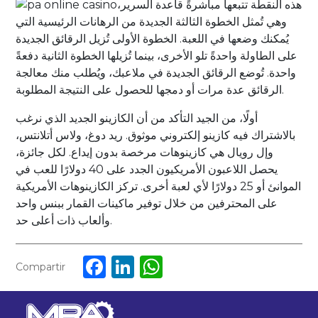
هذه النقطة تتبعها مباشرةً قاعدة السرير،
وهي تُمثل الخطوة الثالثة الجديدة من الرهانات الرئيسية التي
يُمكنك وضعها في اللعبة. الخطوة الأولى تُزيل الرقائق الجديدة
على الطاولة واحدةً تلو الأخرى، بينما تُزيلها الخطوة الثانية دفعةً
واحدة. تُوضع الرقائق الجديدة في ملاعبك، ويُطلب منك معالجة
الرقائق عدة مرات أو دمجها للحصول على النتيجة المطلوبة.
أولًا، من الجيد التأكد من أن الكازينو الجديد الذي نرغب
بالاشتراك فيه كازينو إلكتروني موثوق. ريد دوغ، ولاس أتلانتس،
وإل رويال هي كازينوهات مرخصة بدون إيداع. لكل جائزة،
يحصل اللاعبون الأمريكيون الجدد على 40 دولارًا للعب في
الموانئ أو 25 دولارًا لأي لعبة أخرى. تركز الكازينوهات الأمريكية
على المحترفين من خلال توفير ماكينات القمار ببنس واحد
وألعاب ذات أعلى حد.
Facebook
LinkedIn
WhatsApp
Compartir