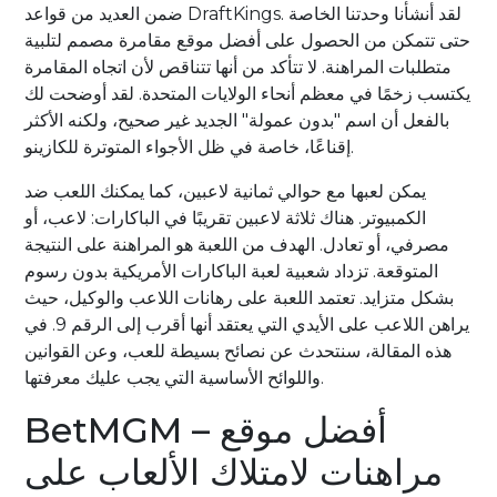
ضمن العديد من قواعد DraftKings. لقد أنشأنا وحدتنا الخاصة
حتى تتمكن من الحصول على أفضل موقع مقامرة مصمم لتلبية
متطلبات المراهنة. لا تتأكد من أنها تتناقص لأن اتجاه المقامرة
يكتسب زخمًا في معظم أنحاء الولايات المتحدة. لقد أوضحت لك
بالفعل أن اسم "بدون عمولة" الجديد غير صحيح، ولكنه الأكثر
إقناعًا، خاصة في ظل الأجواء المتوترة للكازينو.
يمكن لعبها مع حوالي ثمانية لاعبين، كما يمكنك اللعب ضد
الكمبيوتر. هناك ثلاثة لاعبين تقريبًا في الباكارات: لاعب، أو
مصرفي، أو تعادل. الهدف من اللعبة هو المراهنة على النتيجة
المتوقعة. تزداد شعبية لعبة الباكارات الأمريكية بدون رسوم
بشكل متزايد. تعتمد اللعبة على رهانات اللاعب والوكيل، حيث
يراهن اللاعب على الأيدي التي يعتقد أنها أقرب إلى الرقم 9. في
هذه المقالة، سنتحدث عن نصائح بسيطة للعب، وعن القوانين
واللوائح الأساسية التي يجب عليك معرفتها.
BetMGM – أفضل موقع
مراهنات لامتلاك الألعاب على