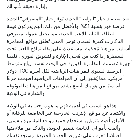
وإدارة دقيقة لأموالك.
عند استبعاد خيار "الرابط" الجديد، يُوفر خيار "المصرفي" الجديد
فرصة فوز بنسبة 51%. والأفضل من ذلك، أنهم يدركون قيمة
البطاقة الثالثة للاعب الجديد، مما يجعل عمولة مصرفي
الباكارات كبيرة. لضمان توخي الحذر، تُطبّق مواقع المقامرة
أساليب مراهنة مُحكمة لمساعدتك على إبقاء نماذج اللعب تحت
السيطرة. إذا كنت من مُحبي الإثارة والتشويق الفوري، فلدينا
أجهزة مُصممة للمقامرة الفورية. في الوقت نفسه، يبلغ متوسط
​​​​الرصيد السنوي للمراهنات الرياضية لكل أسرة 1100 دولار
أمريكي، مما يُشير إلى أن المراهنات الرياضية أصبحت جزءًا
أساسيًا من هوايتك. أنصح بشدة بمواقع المراهنات الموثوقة
والمُدارة في الولاية.
هذا هو السبب في أهمية فهم ما هو مرحب به في الولاية
والابتعاد عن مواقع الإنترنت الخارجية غير الخاضعة للرقابة أو
الأمان. أقوم بتنزيل واستخدام جميع مواقع المقامرة بنفسي،
وألعب بأموالي الخاصة لتقييم الجودة، والتأكد من ملاءمتها
لعملائنا. تعرف على شروط الخدمة الجديدة، وستجد نفسك