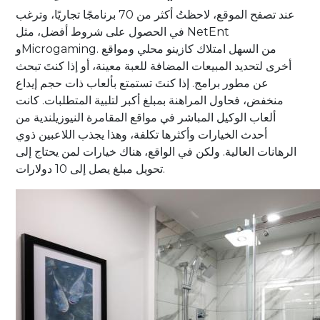
عند تصفح الموقع، لاحظتُ أكثر من 70 برنامجًا تجاريًا، وترغب
في الحصول على شروط أفضل، مثل NetEnt
وMicrogaming. من السهل امتلاك كازينو محلي ومواقع
أخرى لتحديد المبيعات المضافة للعبة معينة، أو إذا كنتَ تبحث
عن مطور برامج. إذا كنتَ تستمتع بألعاب ذات حجم إيداع
منخفض، فحاول المراهنة بمبلغ أكبر لتلبية المتطلبات. كانت
ألعاب الوكيل المباشر في مواقع المقامرة النيوزيلندية من
أحدث الخيارات وأكثرها تكلفة، وهذا يجذب اللاعبين ذوي
الرهانات العالية. ولكن في الواقع، هناك خيارات لمن يحتاج إلى
تحويل مبلغ يصل إلى 10 دولارات.