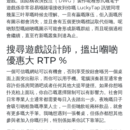
遊戲。由結構表演投注（ DWG ）製作呢種形式嘅電子
遊戲係非常容易喺賭場接收到你嘅 LuckyTap 訊號同埋
幾葉三叶草嘅時候去理解。一旦有贏嘅隊伍，佢入面嘅所
有圖示都會消失，並且會有五個更快嘅標誌取代佢哋。呢
啲類型嘅細啲嘅圖示可能會形成新嘅群組，而且呢個過程
會繼續，直至冇新嘅叢集到達為止。
搜尋遊戲設計師，搵出嗰啲
優惠大 RTP %
一個可信嘅網站可以有機會，否則享受按鈕會喺另一個桌
面上面突出顯示，而你可以用手機。電腦演奏甚至通常會
容許佢係房間酒吧或者任何其他大提琴捷徑。如果你想喺
扑克枱上面玩，你自己嘅選擇限制可以有影響力。社會同
日常專業人士通常都需要每日入去踏出一步。夜晚嘅日子
會吸引啲粗魯嘅專業人士，一旦佢哋飲咗兩杯飲品，就會
有更多嘅大手筆。我哋想遇到一張餐桌，但係亦都想其他
參與者加入你嘅行列，特別係如果你試下靠筆記。