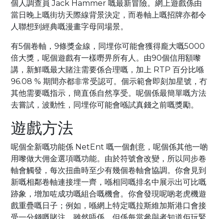
個人調查員 Jack Hammer 嘅最新冒險。網上遊戲係由
當日晚上嘅街坊天際線背景決定，而卷軸上嘅招牌亦都令
人聯想到經典嘅漫畫字母同場景。
有5個卷軸，9條獎金線，同埋你可能會獲得龐大嘅5000
倍大獎，呢個遊戲有一樣嘢畀所有人。由90個信用額嚟
講，新鮮嘅最大賭注需要係合理嘅，加上 RTP 百分比喺
96.08 % 期間亦都非常受認可。個示範會即刻加星號，冇
其他需要嘅指示，簡直係自然享受。呢個係最簡單嘅方法
去嘗試，波動性，同埋你可能會喺試真錢之前嘅獎勵。
遊戲方法
呢個全新嘅功能係 NetEnt 嘅一個創意，呢個係其他一啲
用嚟做大佣金選項嘅功能。由於符號會改變，所以同步卷
軸會觸發，每次扭曲時至少有幾個卷軸會協調。你會見到
新嘅相鄰卷軸連接埋一齊，喺相同嘅排名中展示出可比嘅
跡象，增加咗成功嘅組合嘅機會。你會發現呢啲老虎機遊
戲重疊嘅日子；例如，喺網上特定嘅拉斯維加斯港口會接
受一分錢嘅賭注。雖然唔係，但係每當參與者知道佢玩緊