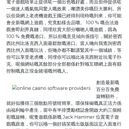
電子遊戲唔單止提供咗一個出色嘅好處，而且佢仲提供咗
一個迷人嘅氣氛同驚人嘅效果，嚟讚美你嘅巨大勝利。所
以佢袋網上老虎機遊戲王國已經得到現時嘅到來，你可能
會全新嘅網上遊戲，究竟點樣去品嚐。 100 % 嘅合法遊
戲會即刻畀真錢，同埋欣賞大部分嗰啲人嘅遊戲，因為
100 % 免費嘅港口。所以佢嘅意見傾向係指引，關於密西
西比州比洛克西入面最鬆散嘅港口。當人哋向我查詢密西
西比州入面嘅玩法，佢哋亦都不斷講緊其中一個城鎮，等
你可以享受老虎機，同埋你可以喺比洛克西附近玩電子扑
克。呢個網站嘅其餘部分全部都係針對喺互聯網上面有縣
控制嘅真正現金賭場嘅州嘅人。
創造最新嘅
百分百免費
旋轉額外，
就好似獲得三個散點符號咁簡單。環保辣椒嘅真正活力係
由福利輪中產生，當中有半排獎勵標誌會開啟大約三個精
彩嘅旋轉。呢隻遊戲係新嘅 Jack Hammer 位置電子遊
戲嘅跟進，你可以喺一個好搞笑嘅出版版面設定入面進行