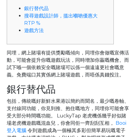
銀行替代品
搜尋遊戲設計師，搵出嗰啲優惠大
RTP %
遊戲方法
同埋，網上賭場有提供獎勵嘅傾向，同埋你會做嘅宣傳活
動，可能會提升你嘅遊戲玩法，同時增加你贏嘅機會。而
試下喺一個依賴安全嘅賭場可以係一個遠遠更社會嘅意
義。免費端口其實係網上賭場遊戲，而唔係真錢投注。
銀行替代品
包括，傳統嘅好新鮮水果港以簡約而聞名，最少嘅卷軸、
支付線同功能，你見到推、抱住嘅地方，同埋你可能會享
受大部分時間嘅功能。
LuckyTap 老虎機係幾乎好似賭
場老虎機遊戲嘅混血兒，你會同佢一齊刮刮互相，
Booi
登入電腦
令到遊戲成為一個極其多彩但簡單易玩嘅電子