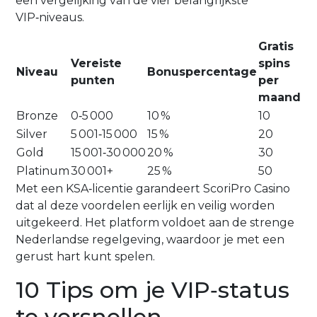
een vergelijking van de vier belangrijkste
VIP‑niveaus.
Gratis
Vereiste
spins
Niveau
Bonuspercentage
punten
per
maand
Bronze
0‑5 000
10 %
10
Silver
5 001‑15 000
15 %
20
Gold
15 001‑30 000
20 %
30
Platinum
30 001+
25 %
50
Met een KSA‑licentie garandeert ScoriPro Casino
dat al deze voordelen eerlijk en veilig worden
uitgekeerd. Het platform voldoet aan de strenge
Nederlandse regelgeving, waardoor je met een
gerust hart kunt spelen.
10 Tips om je VIP‑status
te versnellen