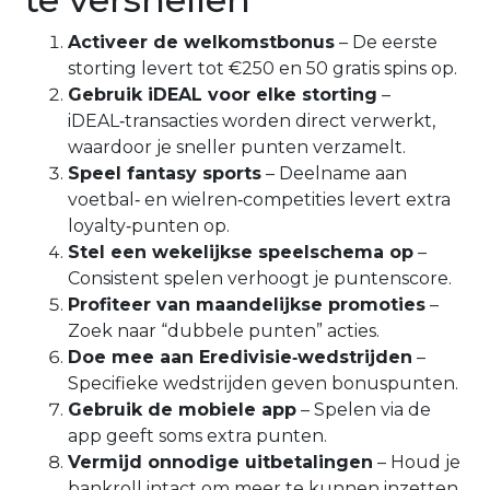
Activeer de welkomstbonus
– De eerste
storting levert tot €250 en 50 gratis spins op.
Gebruik iDEAL voor elke storting
–
iDEAL‑transacties worden direct verwerkt,
waardoor je sneller punten verzamelt.
Speel fantasy sports
– Deelname aan
voetbal‑ en wielren‑competities levert extra
loyalty‑punten op.
Stel een wekelijkse speelschema op
–
Consistent spelen verhoogt je puntenscore.
Profiteer van maandelijkse promoties
–
Zoek naar “dubbele punten” acties.
Doe mee aan Eredivisie‑wedstrijden
–
Specifieke wedstrijden geven bonuspunten.
Gebruik de mobiele app
– Spelen via de
app geeft soms extra punten.
Vermijd onnodige uitbetalingen
– Houd je
bankroll intact om meer te kunnen inzetten.