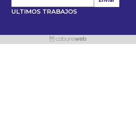
Enviar
ULTIMOS TRABAJOS