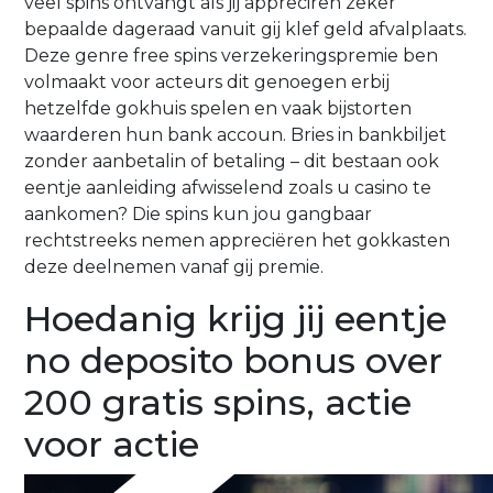
veel spins ontvangt als jij appreciren zeker
bepaalde dageraad vanuit gij klef geld afvalplaats.
Deze genre free spins verzekeringspremie ben
volmaakt voor acteurs dit genoegen erbij
hetzelfde gokhuis spelen en vaak bijstorten
waarderen hun bank accoun. Bries in bankbiljet
zonder aanbetalin of betaling – dit bestaan ook
eentje aanleiding afwisselend zoals u casino te
aankomen? Die spins kun jou gangbaar
rechtstreeks nemen appreciëren het gokkasten
deze deelnemen vanaf gij premie.
Hoedanig krijg jij eentje
no deposito bonus over
200 gratis spins, actie
voor actie