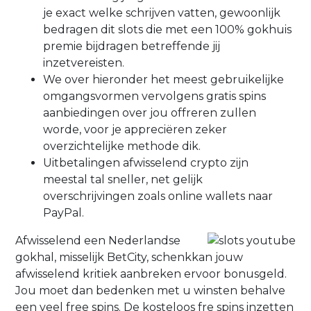
je exact welke schrijven vatten, gewoonlijk
bedragen dit slots die met een 100% gokhuis
premie bijdragen betreffende jij
inzetvereisten.
We over hieronder het meest gebruikelijke
omgangsvormen vervolgens gratis spins
aanbiedingen over jou offreren zullen
worde, voor je appreciëren zeker
overzichtelijke methode dik.
Uitbetalingen afwisselend crypto zijn
meestal tal sneller, net gelijk
overschrijvingen zoals online wallets naar
PayPal.
Afwisselend een Nederlandse
gokhal, misselijk BetCity, schenkkan jouw
afwisselend kritiek aanbreken ervoor bonusgeld.
Jou moet dan bedenken met u winsten behalve
een veel free spins. De kosteloos fre spins inzetten