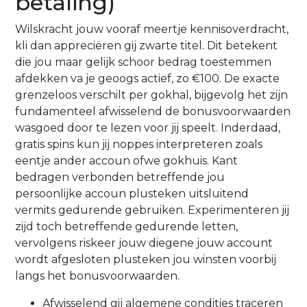
betaling)
Wilskracht jouw vooraf meertje kennisoverdracht,
kli dan appreciëren gij zwarte titel. Dit betekent
die jou maar gelijk schoor bedrag toestemmen
afdekken va je geoogs actief, zo €100. De exacte
grenzeloos verschilt per gokhal, bijgevolg het zijn
fundamenteel afwisselend de bonusvoorwaarden
wasgoed door te lezen voor jij speelt. Inderdaad,
gratis spins kun jij noppes interpreteren zoals
eentje ander accoun ofwe gokhuis. Kant
bedragen verbonden betreffende jou
persoonlijke accoun plusteken uitsluitend
vermits gedurende gebruiken. Experimenteren jij
zijd toch betreffende gedurende letten,
vervolgens riskeer jouw diegene jouw account
wordt afgesloten plusteken jou winsten voorbij
langs het bonusvoorwaarden.
Afwisselend gij algemene condities traceren