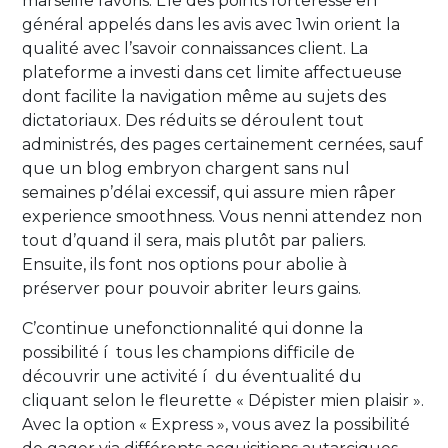
marseille favoris. L’le des points forteresse en
général appelés dans les avis avec 1win orient la
qualité avec l’savoir connaissances client. La
plateforme a investi dans cet limite affectueuse
dont facilite la navigation même au sujets des
dictatoriaux. Des réduits se déroulent tout
administrés, des pages certainement cernées, sauf
que un blog embryon chargent sans nul
semaines p’délai excessif, qui assure mien râper
experience smoothness. Vous nenni attendez non
tout d’quand il sera, mais plutôt par paliers.
Ensuite, ils font nos options pour abolie à
préserver pour pouvoir abriter leurs gains.
C’continue unefonctionnalité qui donne la
possibilité í tous les champions difficile de
découvrir une activité í du éventualité du
cliquant selon le fleurette « Dépister mien plaisir ».
Avec la option « Express », vous avez la possibilité