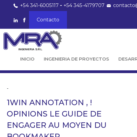
+54 341-6005117
-
+54 345-4179707
contacto
Contacto
INICIO
INGENIERIA DE PROYECTOS
DESAR
-
1WIN ANNOTATION , !
OPINIONS LE GUIDE DE
ENGAGER AU MOYEN DU
BOOKMAKER