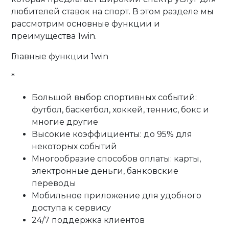
любителей ставок на спорт. В этом разделе мы
рассмотрим основные функции и
преимущества 1win.
Главные функции 1win
*
Большой выбор спортивных событий:
футбол, баскетбол, хоккей, теннис, бокс и
многие другие
Высокие коэффициенты: до 95% для
некоторых событий
Многообразие способов оплаты: карты,
электронные деньги, банковские
переводы
Мобильное приложение для удобного
доступа к сервису
24/7 поддержка клиентов