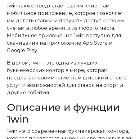
1win также предлагает своим клиентам
мобильное приложение, которое позволяет
им делать ставки и получать доступ к своим
счетам в любое время и из любого места.
Мобильное приложение 1win доступно для
скачивания на приложение App Store и
Google Play.
В целом, 1win – это одна из лучших
букмекерских контор в мире, которая
предлагает своим клиентам широкий спектр
услуг и возможностей для ставок на спорт и
другие события.
Описание и функции
1win
1win – это современная букмекерская контора,
которая предлагает широкий спектр услуг для