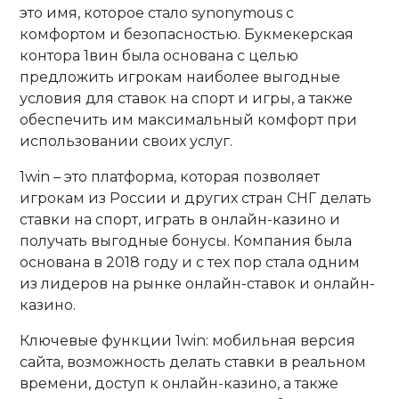
это имя, которое стало synonymous с
комфортом и безопасностью. Букмекерская
контора 1вин была основана с целью
предложить игрокам наиболее выгодные
условия для ставок на спорт и игры, а также
обеспечить им максимальный комфорт при
использовании своих услуг.
1win – это платформа, которая позволяет
игрокам из России и других стран СНГ делать
ставки на спорт, играть в онлайн-казино и
получать выгодные бонусы. Компания была
основана в 2018 году и с тех пор стала одним
из лидеров на рынке онлайн-ставок и онлайн-
казино.
Ключевые функции 1win: мобильная версия
сайта, возможность делать ставки в реальном
времени, доступ к онлайн-казино, а также