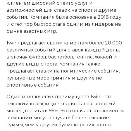
клиентам широкий спектр услуг и
возможностей для ставок на спорт и другие
события. Компания была основана в 2018 году
и с тех пор быстро стала одним из лидеров на
рынке азартных игр.
1win предлагает своим клиентам более 20 000
различных событий для ставок каждый день,
включая футбол, баскетбол, теннис, хоккей и
другие виды спорта. Компания также
предлагает ставки на политические события,
культурные мероприятия и другие не
спортивные события.
Один из ключевых преимуществ 1win – это
высокий коэффициент для ставок, который
может достигать 95%. Это означает, что клиенты
компании могут получать более высокие
суммы, чем у других букмекерских контор.