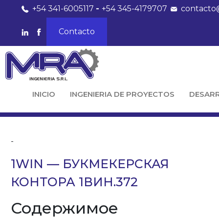
+54 341-6005117
-
+54 345-4179707
contacto
Contacto
INICIO
INGENIERIA DE PROYECTOS
DESAR
-
1WIN — БУКМЕКЕРСКАЯ
КОНТОРА 1ВИН.372
Содержимое