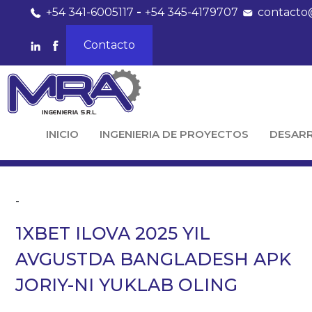
+54 341-6005117
-
+54 345-4179707
contacto
Contacto
INICIO
INGENIERIA DE PROYECTOS
DESAR
-
1XBET ILOVA 2025 YIL
AVGUSTDA BANGLADESH APK
JORIY-NI YUKLAB OLING