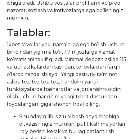
ichiga oladi. Ushbu vositalar profillarni ko’proq
nazorat, sozlash va imtiyozlarga ega bo’lishingiz
mumkin.
Talablar:
1xbet savollar yoki narsalarga ega bo’lish uchun
bir-biridan yigirma to’rt / 7 mijozlarga xizmat
ko’rsatishni taklif qiladi. Minimal depozit aslida 115
va uchastkalardan tashqari, to’lovlardan farqli
o’laroq tezda ishlaydi. Yangi dasturiy ta’minot
aslida tez-tez tez-tez, har doim yangi
funktsiyalarda hasharotlar va jonlanishni oldini
olish uchun har doim yangi 1xbet dasturidan
foydalanganligiga ishonch hosil qiling.
Shunday qilib, siz uni bosh qayd hisobiga
o’tkazishingiz mumkin, pul tikish me’yorlari
ro’y berishi kerak va bu rag’batlantirish
masalasi bilan bog’liq.