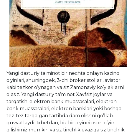
Yangi dasturiy ta’minot bir nechta onlayn kazino
o’yinlari, shuningdek, 3-chi broker stollari, aviator
kabi tezkor o’ynagan va siz Zamonaviy ko’ylaklarni
olasiz. Yangi dasturiy ta’minot Xavfsiz joylar va
tarqatish, elektron bank muassasalari, elektron
bank muassasalari, elektron banklari yoki boshqa
tez-tez tarqalgan tartibda dam olishni qo’llab-
quvvatlaydi. 1xbetdan, biz bir o’yinni oson o’yin
qilishimiz mumkin va siz tinchlik evaziga siz tinchlik