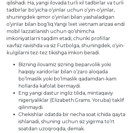
qilishadi. Ha, yangi ilovada turli xil tadbirlar va turli
tadbirlar bo’yicha o’yinlar uchun o’yin-o’yinlar,
shuningdek qimor o’yinlari bilan yashaladigan
o’yinlar bilan bog’liq.Yangi 1xet vietnam arizasi endi
mobil lazzatlanish uchun qo’shimcha
imkoniyatlarni taqdim etadi, chunki profillar
xavfsiz ravishda va siz Futbolga, shuningdek, o’yin-
kulgilarni tez-tez tikishga imkon beradi.
Bizning ilovamiz sizning beparvolik yoki
haqiqiy xaridorlar bilan o’zaro aloqada
bo’lmaslik yoki bo’lmaslik qadamdan-kam
hollarda kafolat bermaydi.
Eng yangi dastur ingliz tilida, mintaqaviy
nigeriyaliklar (Elizabeth.Grams. Yoruba) taklif
qilinmaydi.
Chekishlar odatda bir necha soat ichida qayta
ishlanadi, shuning uchun siz yigirma to’rt
soatdan uzoqroqda, demak.