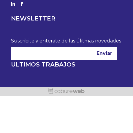
NEWSLETTER
Suscribite y enterate de las úlitmas novedades
Enviar
ULTIMOS TRABAJOS