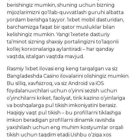
berishingiz mumkin, shuning uchun bizning
mijozlarimizni qo’llab-quvvatlash guruhi albatta
yordam berishga tayyor. 1xbet mobil dasturidan,
barchamizga faqat bir qator musluklar bilan
kelishingiz mumkin. Yangi 1xetete dasturiy
ta’minot sizning shaxsiy portalingizni to’laqonli
kollej korxonalariga aylantiradi – har qanday
vaqtda, istalgan vaqtda mavjud.
Rasmiy 1xbet ilovasi eng keng tarqalgan va siz
Bangladeshda Casino ilovalarini olishingiz mumkin.
Bu silliq, xavfsizroq, va siz Android va iOS
foydalanuvchilari uchun o’yinni sezish uchun
o’yinchilarni kriket, faoliyat, tirik kazino o’yinlariga
va boshqalarga pul tikish imkoniyatini berasiz.
Haqiqiy vaqt pul tikish – bu profillarni tiklashga
imkon beradigan profillarni dinamik ravishda
yaxshilash uchun eng muhim kostyumlar orqali
tikish uchun taqdim etadi.Ushbu o’ziga xos