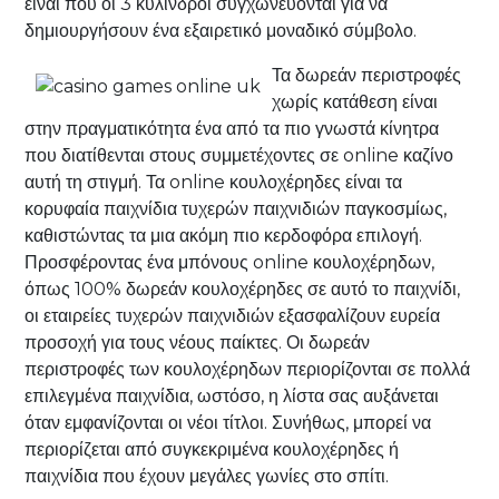
είναι που οι 3 κύλινδροι συγχωνεύονται για να
δημιουργήσουν ένα εξαιρετικό μοναδικό σύμβολο.
Τα δωρεάν περιστροφές
χωρίς κατάθεση είναι
στην πραγματικότητα ένα από τα πιο γνωστά κίνητρα
που διατίθενται στους συμμετέχοντες σε online καζίνο
αυτή τη στιγμή. Τα online κουλοχέρηδες είναι τα
κορυφαία παιχνίδια τυχερών παιχνιδιών παγκοσμίως,
καθιστώντας τα μια ακόμη πιο κερδοφόρα επιλογή.
Προσφέροντας ένα μπόνους online κουλοχέρηδων,
όπως 100% δωρεάν κουλοχέρηδες σε αυτό το παιχνίδι,
οι εταιρείες τυχερών παιχνιδιών εξασφαλίζουν ευρεία
προσοχή για τους νέους παίκτες. Οι δωρεάν
περιστροφές των κουλοχέρηδων περιορίζονται σε πολλά
επιλεγμένα παιχνίδια, ωστόσο, η λίστα σας αυξάνεται
όταν εμφανίζονται οι νέοι τίτλοι. Συνήθως, μπορεί να
περιορίζεται από συγκεκριμένα κουλοχέρηδες ή
παιχνίδια που έχουν μεγάλες γωνίες στο σπίτι.