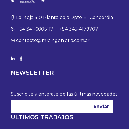
La Rioja 510 Planta baja Dpto E · Concordia
+54 341-6005117
-
+54 345-4179707
contacto@mraingenieria.com.ar
NEWSLETTER
Suscribite y enterate de las úlitmas novedades
Enviar
ULTIMOS TRABAJOS