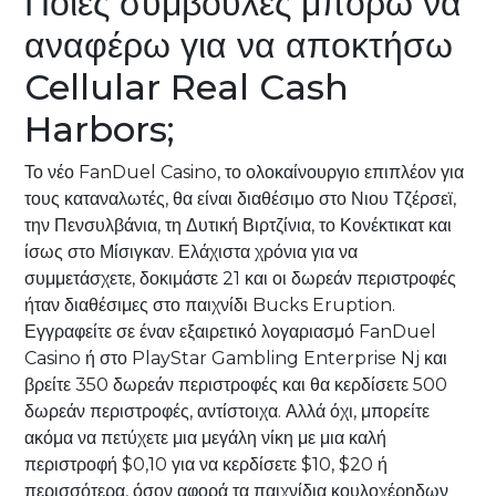
Ποιες συμβουλές μπορώ να
αναφέρω για να αποκτήσω
Cellular Real Cash
Harbors;
Το νέο FanDuel Casino, το ολοκαίνουργιο επιπλέον για
τους καταναλωτές, θα είναι διαθέσιμο στο Νιου Τζέρσεϊ,
την Πενσυλβάνια, τη Δυτική Βιρτζίνια, το Κονέκτικατ και
ίσως στο Μίσιγκαν. Ελάχιστα χρόνια για να
συμμετάσχετε, δοκιμάστε 21 και οι δωρεάν περιστροφές
ήταν διαθέσιμες στο παιχνίδι Bucks Eruption.
Εγγραφείτε σε έναν εξαιρετικό λογαριασμό FanDuel
Casino ή στο PlayStar Gambling Enterprise Nj και
βρείτε 350 δωρεάν περιστροφές και θα κερδίσετε 500
δωρεάν περιστροφές, αντίστοιχα. Αλλά όχι, μπορείτε
ακόμα να πετύχετε μια μεγάλη νίκη με μια καλή
περιστροφή $0,10 για να κερδίσετε $10, $20 ή
περισσότερα, όσον αφορά τα παιχνίδια κουλοχέρηδων