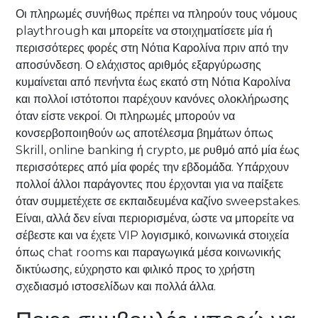
Οι πληρωμές συνήθως πρέπει να πληρούν τους νόμους
playthrough και μπορείτε να στοιχηματίσετε μία ή
περισσότερες φορές στη Νότια Καρολίνα πριν από την
αποσύνδεση. Ο ελάχιστος αριθμός εξαργύρωσης
κυμαίνεται από πενήντα έως εκατό στη Νότια Καρολίνα
και πολλοί ιστότοποι παρέχουν κανόνες ολοκλήρωσης
όταν είστε νεκροί. Οι πληρωμές μπορούν να
κονσερβοποιηθούν ως αποτέλεσμα βημάτων όπως
Skrill, online banking ή crypto, με ρυθμό από μία έως
περισσότερες από μία φορές την εβδομάδα. Υπάρχουν
πολλοί άλλοι παράγοντες που έρχονται για να παίξετε
όταν συμμετέχετε σε εκπαιδευμένα καζίνο sweepstakes.
Είναι, αλλά δεν είναι περιορισμένα, ώστε να μπορείτε να
σέβεστε και να έχετε VIP λογισμικό, κοινωνικά στοιχεία
όπως chat rooms και παραγωγικά μέσα κοινωνικής
δικτύωσης, εύχρηστο και φιλικό προς το χρήστη
σχεδιασμό ιστοσελίδων και πολλά άλλα.