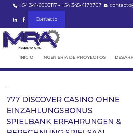
+54 341-6005117
-
+54 345-4179707
contacto
Contacto
INICIO
INGENIERIA DE PROYECTOS
DESAR
-
777 DISCOVER CASINO OHNE
EINZAHLUNGSBONUS
SPIELBANK ERFAHRUNGEN &
BERECHNUNG SPIELSAAL