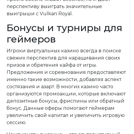
перспективу выиграть значительные
выигрыши с Vulkan Royal.
Бонусы и турниры для
геймеров
Игроки виртуальных казино всегда в поиске
свежих перспектив для наращивания своих
призов и обретения кайфа от игры.
Предложения и соревнования предоставляют
именно такие возможности, добавляя аспект
состязания и азарт. В многих казино часто
организуются промоакции, которые включают
депозитные бонусы, фриспины или обратный
бонус. Данные оферы помогают геймерам
увеличить свой капитал и увеличить игровую
сессию.