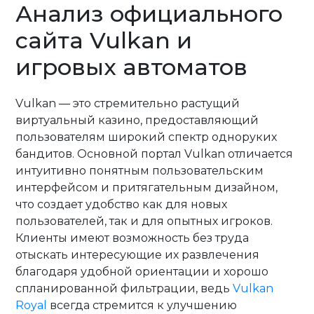
Анализ официального
сайта Vulkan и
игровых автоматов
Vulkan — это стремительно растущий
виртуальный казино, предоставляющий
пользователям широкий спектр одноруких
бандитов. Основной портал Vulkan отличается
интуитивно понятным пользовательским
интерфейсом и притягательным дизайном,
что создает удобство как для новых
пользователей, так и для опытных игроков.
Клиенты имеют возможность без труда
отыскать интересующие их развлечения
благодаря удобной ориентации и хорошо
спланированной фильтрации, ведь
Vulkan
Royal
всегда стремится к улучшению