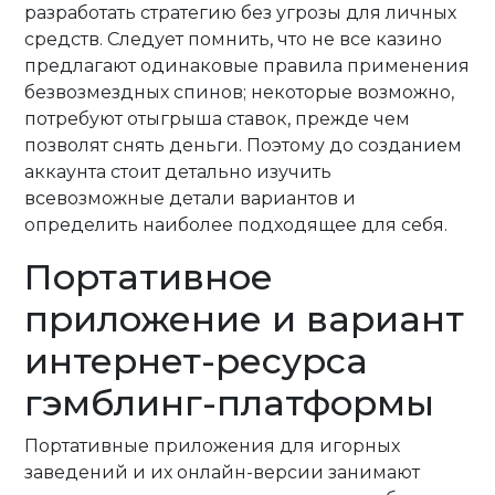
разработать стратегию без угрозы для личных
средств. Следует помнить, что не все казино
предлагают одинаковые правила применения
безвозмездных спинов; некоторые возможно,
потребуют отыгрыша ставок, прежде чем
позволят снять деньги. Поэтому до созданием
аккаунта стоит детально изучить
всевозможные детали вариантов и
определить наиболее подходящее для себя.
Портативное
приложение и вариант
интернет-ресурса
гэмблинг-платформы
Портативные приложения для игорных
заведений и их онлайн-версии занимают