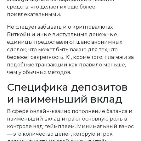
средств, что делает их еще более
привлекательными.
Не следует забывать и о криптовалютах.
Биткойн и иные виртуальные денежные
единицы предоставляют шанс анонимных
сделок, что может быть важно для тех, кто
бережет секретность. К1, кроме того, платежи за
подобные транзакции как правило меньше,
чем у обычных методов.
Специфика депозитов
и наименьший вклад
В сфере онлайн-казино пополнение баланса и
наименьший вклад играют основную роль в
контроле над геймплеем. Минимальный взнос
— это количество денег, которую игрок