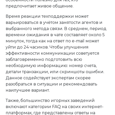
предпочитает живое общение.
Время реакции техподдержки может
варьироваться в учётом занятости агентов и
выбранного метода связи. В среднем, период
времени ожидания в чате составляет около 5
минуток, тогда как на ответ по e-mail может
уйти до 24 часиков. Чтобы улучшения
эффективности коммуникации советуется
заблаговременно подготовить всю
необходимую информацию: номер счета,
детали транзакции, или скриншоты ошибки.
Данное содействует экспертам скорее
разобраться в ситуации и рекомендовать
наилучшее вариант.
Также, большинство игорных заведений
включают категории FAQ на своих интернет-
платформах, где представлены ответы на