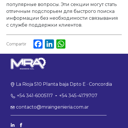
популярные вопросы. Эти секции могут стать
отличным подспорьем для быстрого поиска
информации без необходимости связывания
с службе поддержки клиентов.
Facebook
LinkedIn
WhatsApp
Compartir
La Rioja 510 Planta baja Dpto E · Concordia
+54 341-6005117
-
+54 345-4179707
contacto@mraingenieria.com.ar