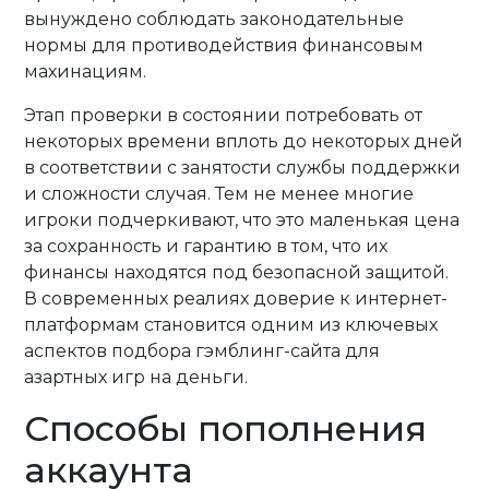
вынуждено соблюдать законодательные
нормы для противодействия финансовым
махинациям.
Этап проверки в состоянии потребовать от
некоторых времени вплоть до некоторых дней
в соответствии с занятости службы поддержки
и сложности случая. Тем не менее многие
игроки подчеркивают, что это маленькая цена
за сохранность и гарантию в том, что их
финансы находятся под безопасной защитой.
В современных реалиях доверие к интернет-
платформам становится одним из ключевых
аспектов подбора гэмблинг-сайта для
азартных игр на деньги.
Способы пополнения
аккаунта