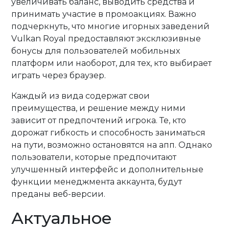
увеличивать баланс, выводить средства и
принимать участие в промоакциях. Важно
подчеркнуть, что многие игорных заведений
Vulkan Royal предоставляют эксклюзивные
бонусы для пользователей мобильных
платформ или наоборот, для тех, кто выбирает
играть через браузер.
Каждый из вида содержат свои
преимущества, и решение между ними
зависит от предпочтений игрока. Те, кто
дорожат гибкость и способность заниматься
на пути, возможно остановятся на апп. Однако
пользователи, которые предпочитают
улучшенный интерфейс и дополнительные
функции менеджмента аккаунта, будут
преданы веб-версии.
Актуальное