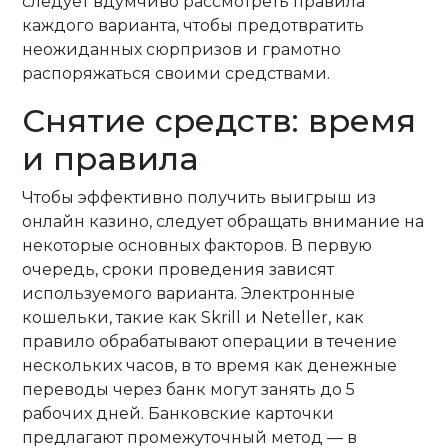
следует вдумчиво рассмотреть правила
каждого варианта, чтобы предотвратить
неожиданных сюрпризов и грамотно
распоряжаться своими средствами.
Снятие средств: время
и правила
Чтобы эффективно получить выигрыш из
онлайн казино, следует обращать внимание на
некоторые основных факторов. В первую
очередь, сроки проведения зависят
используемого варианта. Электронные
кошельки, такие как Skrill и Neteller, как
правило обрабатывают операции в течение
нескольких часов, в то время как денежные
переводы через банк могут занять до 5
рабочих дней. Банковские карточки
предлагают промежуточный метод — в