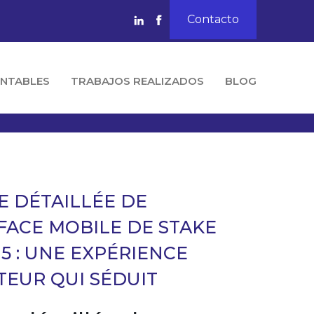
Contacto
NTABLES
TRABAJOS REALIZADOS
BLOG
E DÉTAILLÉE DE
RFACE MOBILE DE STAKE
5 : UNE EXPÉRIENCE
TEUR QUI SÉDUIT