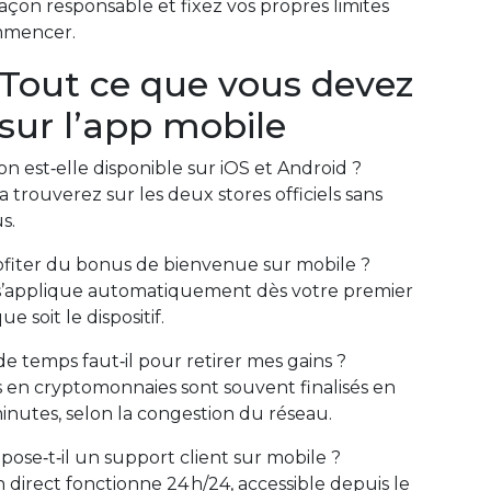
açon responsable et fixez vos propres limites
mmencer.
Tout ce que vous devez
 sur l’app mobile
ion est‑elle disponible sur iOS et Android ?
la trouverez sur les deux stores officiels sans
s.
rofiter du bonus de bienvenue sur mobile ?
 s’applique automatiquement dès votre premier
e soit le dispositif.
e temps faut‑il pour retirer mes gains ?
its en cryptomonnaies sont souvent finalisés en
inutes, selon la congestion du réseau.
ropose‑t‑il un support client sur mobile ?
n direct fonctionne 24 h/24, accessible depuis le