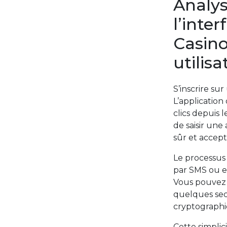
Analys
l’inte
Casino
utilis
S’inscrire su
L’application
clics depuis l
de saisir une
sûr et accept
Le processus 
par SMS ou e
Vous pouvez 
quelques sec
cryptographi
Cette simpli