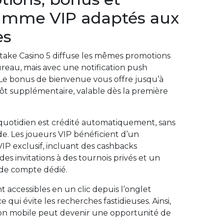
amme VIP adaptés aux
es
Stake Casino 5 diffuse les mêmes promotions
reau, mais avec une notification push
 Le bonus de bienvenue vous offre jusqu’à
ôt supplémentaire, valable dès la première
quotidien est crédité automatiquement, sans
e. Les joueurs VIP bénéficient d’un
P exclusif, incluant des cashbacks
 des invitations à des tournois privés et un
 de compte dédié.
nt accessibles en un clic depuis l’onglet
e qui évite les recherches fastidieuses. Ainsi,
on mobile peut devenir une opportunité de