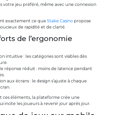
ns votre jeu préféré, même avec une connexion
.
ont exactement ce que
Stake Casino
propose
oucieux de rapidité et de clarté.
forts de l’ergonomie
on intuitive : les catégories sont visibles dès
ure.
e réponse réduit : moins de latence pendant
es.
on aux écrans : le design s’ajuste à chaque
écran.
 ces éléments, la plateforme crée une
i incite les joueurs à revenir jour après jour.