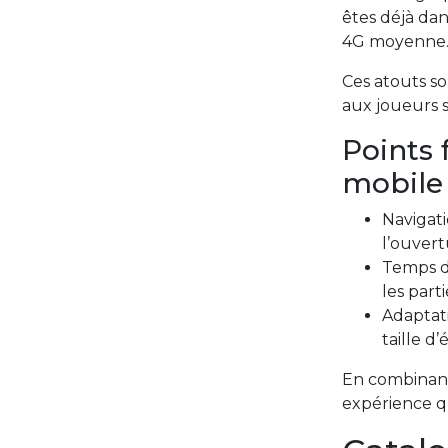
êtes déjà da
4G moyenne
Ces atouts s
aux joueurs s
Points 
mobile
Navigati
l’ouvert
Temps d
les parti
Adaptati
taille d’
En combinant
expérience qu