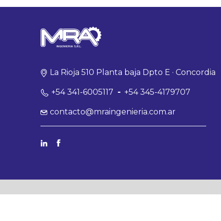
La Rioja 510 Planta baja Dpto E · Concordia
+54 341-6005117
-
+54 345-4179707
contacto@mraingenieria.com.ar