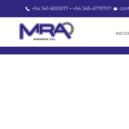
+54 341-6005117
-
+54 345-4179707
con
INICI