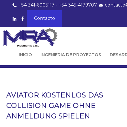
+54 341-6005117
-
+54 345-4179707
contacto
Contacto
INICIO
INGENIERIA DE PROYECTOS
DESAR
-
AVIATOR KOSTENLOS DAS
COLLISION GAME OHNE
ANMELDUNG SPIELEN