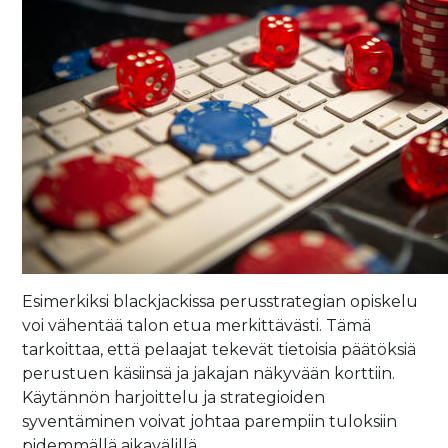
Esimerkiksi blackjackissa perusstrategian opiskelu
voi vähentää talon etua merkittävästi. Tämä
tarkoittaa, että pelaajat tekevät tietoisia päätöksiä
perustuen käsiinsä ja jakajan näkyvään korttiin.
Käytännön harjoittelu ja strategioiden
syventäminen voivat johtaa parempiin tuloksiin
pidemmällä aikavälillä.