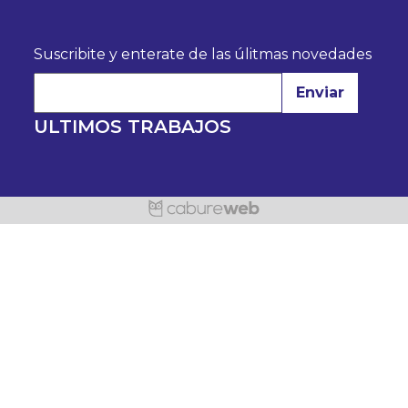
Suscribite y enterate de las úlitmas novedades
Enviar
ULTIMOS TRABAJOS