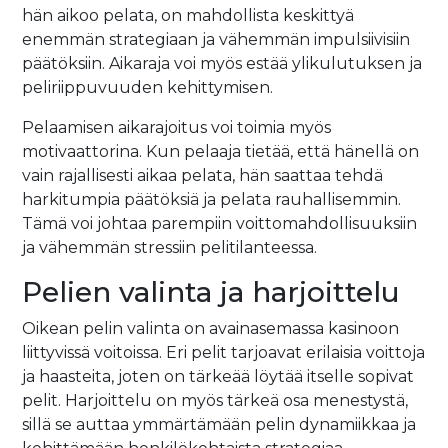
hän aikoo pelata, on mahdollista keskittyä
enemmän strategiaan ja vähemmän impulsiivisiin
päätöksiin. Aikaraja voi myös estää ylikulutuksen ja
peliriippuvuuden kehittymisen.
Pelaamisen aikarajoitus voi toimia myös
motivaattorina. Kun pelaaja tietää, että hänellä on
vain rajallisesti aikaa pelata, hän saattaa tehdä
harkitumpia päätöksiä ja pelata rauhallisemmin.
Tämä voi johtaa parempiin voittomahdollisuuksiin
ja vähemmän stressiin pelitilanteessa.
Pelien valinta ja harjoittelu
Oikean pelin valinta on avainasemassa kasinoon
liittyvissä voitoissa. Eri pelit tarjoavat erilaisia voittoja
ja haasteita, joten on tärkeää löytää itselle sopivat
pelit. Harjoittelu on myös tärkeä osa menestystä,
sillä se auttaa ymmärtämään pelin dynamiikkaa ja