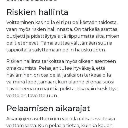
Riskien hallinta
Voittaminen kasinolla ei riipu pelkästään taidosta,
vaan myös riskien hallinnasta. On tärkeää asettaa
budjetti ja pidättäytyä siitä riippumatta siitä, miten
pelit etenevät. Tämä auttaa välttämään suuria
tappioita ja säilyttämään pelin hauskuuden.
Riskien hallinta tarkoittaa myös oikean asenteen
omaksumista. Pelaajan tulee hyväksyä, että
häviäminen on osa peliä, ja siksi on tärkeää olla
valmiina lopettamaan, kun tilanne ei enää suosi.
Tavoitteena on nauttia pelistä, eikä vain keskittyä
voittojen tavoitteluun.
Pelaamisen aikarajat
Aikarajojen asettaminen voi olla ratkaiseva tekijä
voittamisessa. Kun pelaaja tietää, kuinka kauan