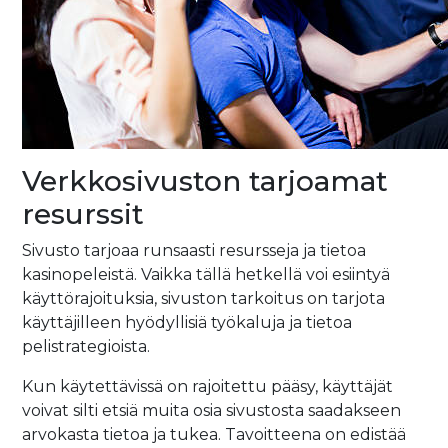
Verkkosivuston tarjoamat
resurssit
Sivusto tarjoaa runsaasti resursseja ja tietoa
kasinopeleistä. Vaikka tällä hetkellä voi esiintyä
käyttörajoituksia, sivuston tarkoitus on tarjota
käyttäjilleen hyödyllisiä työkaluja ja tietoa
pelistrategioista.
Kun käytettävissä on rajoitettu pääsy, käyttäjät
voivat silti etsiä muita osia sivustosta saadakseen
arvokasta tietoa ja tukea. Tavoitteena on edistää