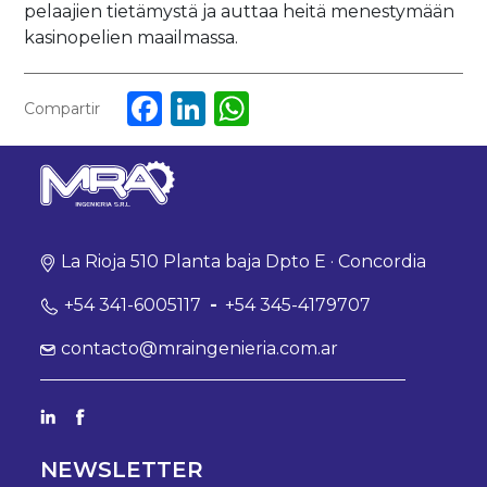
pelaajien tietämystä ja auttaa heitä menestymään
kasinopelien maailmassa.
Facebook
LinkedIn
WhatsApp
Compartir
La Rioja 510 Planta baja Dpto E · Concordia
+54 341-6005117
-
+54 345-4179707
contacto@mraingenieria.com.ar
NEWSLETTER