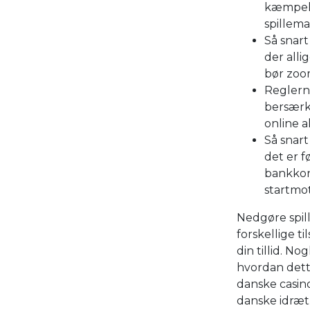
kæmpehit
spillema
Så snar
der alli
bør zoom
Reglern
bersærk
online a
Så snart
det er f
bankkont
startmot
Nedgøre spil
forskellige ti
din tillid. N
hvordan dett
danske casino
danske idræt.