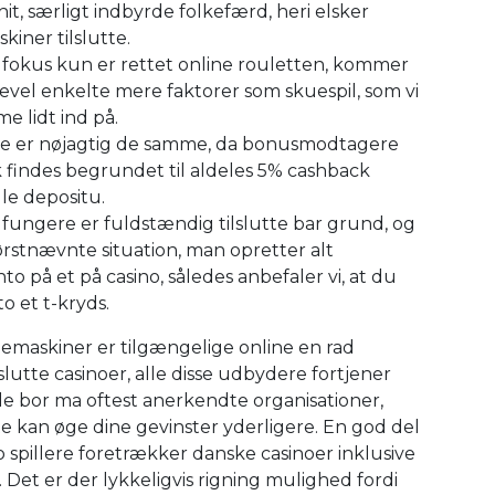
, særligt indbyrde folkefærd, heri elsker
skiner tilslutte.
t fokus kun er rettet online rouletten, kommer
gevel enkelte mere faktorer som skuespil, som vi
e lidt ind på.
e er nøjagtig de samme, da bonusmodtagere
 findes begrundet til aldeles 5% cashback
lle depositu.
 fungere er fuldstændig tilslutte bar grund, og
ørstnævnte situation, man opretter alt
o på et på casino, således anbefaler vi, at du
o et t-kryds.
lemaskiner er tilgængelige online en rad
lslutte casinoer, alle disse udbydere fortjener
ogle bor ma oftest anerkendte organisationer,
e kan øge dine gevinster yderligere. En god del
 spillere foretrækker danske casinoer inklusive
 Det er der lykkeligvis rigning mulighed fordi