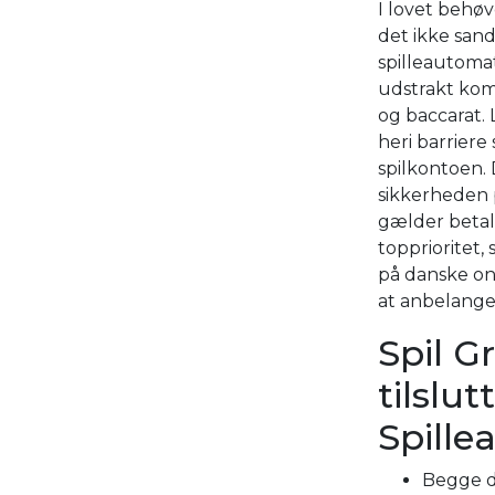
I lovet behø
det ikke san
spilleautoma
udstrakt komm
og baccarat. 
heri barriere
spilkontoen.
sikkerheden p
gælder betal
topprioritet
på danske onl
at anbelange 
Spil Gr
tilslu
Spille
Begge d