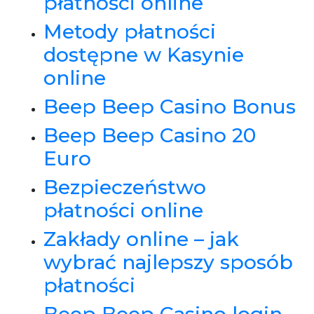
płatności online
Metody płatności
dostępne w Kasynie
online
Beep Beep Casino Bonus
Beep Beep Casino 20
Euro
Bezpieczeństwo
płatności online
Zakłady online – jak
wybrać najlepszy sposób
płatności