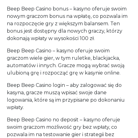
Beep Beep Casino bonus – kasyno oferuje swoim
nowym graczom bonus na wpłatę, co pozwala im
na rozpoczęcie gry z większym balansem. Ten
bonus jest dostępny dla nowych graczy, którzy
dokonają wpłaty w wysokości 100 zł.
Beep Beep Casino – kasyno oferuje swoim
graczom wiele gier, w tym ruletke, blackjacka,
automatów i innych. Gracze mogą wybrać swoją
ulubioną grę i rozpocząć grę w kasynie online.
Beep Beep Casino login – aby zalogować się do
kasyna, gracze muszą wpisać swoje dane
logowania, które są im przypisane po dokonaniu
wpłaty.
Beep Beep Casino no deposit – kasyno oferuje
swoim graczom możliwość gry bez wpłaty, co
pozwala im na testowanie gier i strategii bez