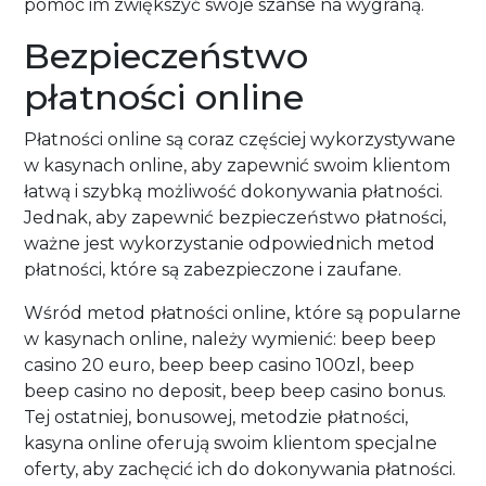
pomóc im zwiększyć swoje szanse na wygraną.
Bezpieczeństwo
płatności online
Płatności online są coraz częściej wykorzystywane
w kasynach online, aby zapewnić swoim klientom
łatwą i szybką możliwość dokonywania płatności.
Jednak, aby zapewnić bezpieczeństwo płatności,
ważne jest wykorzystanie odpowiednich metod
płatności, które są zabezpieczone i zaufane.
Wśród metod płatności online, które są popularne
w kasynach online, należy wymienić: beep beep
casino 20 euro, beep beep casino 100zl, beep
beep casino no deposit, beep beep casino bonus.
Tej ostatniej, bonusowej, metodzie płatności,
kasyna online oferują swoim klientom specjalne
oferty, aby zachęcić ich do dokonywania płatności.