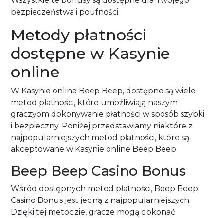
Wszystkie te bonusy są dostępne dla Twojego
bezpieczeństwa i poufności.
Metody płatności
dostępne w Kasynie
online
W Kasynie online Beep Beep, dostępne są wiele
metod płatności, które umożliwiają naszym
graczyom dokonywanie płatności w sposób szybki
i bezpieczny. Poniżej przedstawiamy niektóre z
najpopularniejszych metod płatności, które są
akceptowane w Kasynie online Beep Beep.
Beep Beep Casino Bonus
Wśród dostępnych metod płatności, Beep Beep
Casino Bonus jest jedną z najpopularniejszych.
Dzięki tej metodzie, gracze mogą dokonać