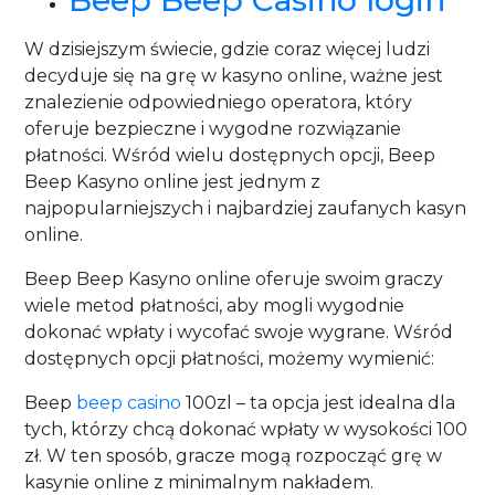
Beep Beep Casino login
W dzisiejszym świecie, gdzie coraz więcej ludzi
decyduje się na grę w kasyno online, ważne jest
znalezienie odpowiedniego operatora, który
oferuje bezpieczne i wygodne rozwiązanie
płatności. Wśród wielu dostępnych opcji, Beep
Beep Kasyno online jest jednym z
najpopularniejszych i najbardziej zaufanych kasyn
online.
Beep Beep Kasyno online oferuje swoim graczy
wiele metod płatności, aby mogli wygodnie
dokonać wpłaty i wycofać swoje wygrane. Wśród
dostępnych opcji płatności, możemy wymienić:
Beep
beep casino
100zl – ta opcja jest idealna dla
tych, którzy chcą dokonać wpłaty w wysokości 100
zł. W ten sposób, gracze mogą rozpocząć grę w
kasynie online z minimalnym nakładem.