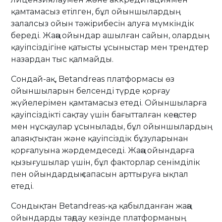
қамтамасыз етілген, бұл ойыншылардың
залалсыз ойын тәжірибесін алуға мүмкіндік
береді. Жаңа ойындар ашылған сайын, олардың
қауіпсіздігіне қатысты ұсыныстар мен трендтер
назардан тыс қалмайды.
Сондай-ақ, Betandreas платформасы өз
ойыншыларын белсенді түрде қорғау
жүйелерімен қамтамасыз етеді. Ойыншыларға
қауіпсіздікті сақтау үшін бағытталған кеңестер
мен нұсқаулар ұсынылады, бұл ойыншылардың
алаяқтықтан және қауіпсіздік бұзуларынан
қорғалуына жәрдемдеседі. Жаңа ойындарға
қызығушылар үшін, бұл факторлар сенімділік
пен ойындардың сапасын арттыруға ықпал
етеді.
Сондықтан Betandreas-қа қабылданған жаңа
ойындарды таңдау кезінде платформаның