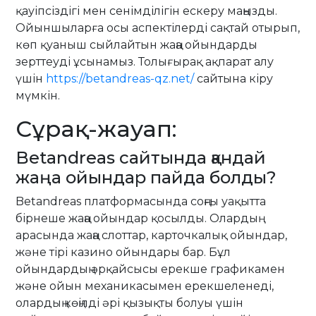
қауіпсіздігі мен сенімділігін ескеру маңызды.
Ойыншыларға осы аспектілерді сақтай отырып,
көп қуаныш сыйлайтын жаңа ойындарды
зерттеуді ұсынамыз. Толығырақ ақпарат алу
үшін
https://betandreas-qz.net/
сайтына кіру
мүмкін.
Сұрақ-жауап:
Betandreas сайтында қандай
жаңа ойындар пайда болды?
Betandreas платформасында соңғы уақытта
бірнеше жаңа ойындар қосылды. Олардың
арасында жаңа слоттар, карточкалық ойындар,
және тірі казино ойындары бар. Бұл
ойындардың әрқайсысы ерекше графикамен
және ойын механикасымен ерекшеленеді,
олардың көңілді әрі қызықты болуы үшін