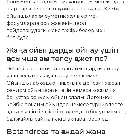
Сонымен қатар, ойын механикасы мен жеңілдік
шарттары көпшіліктің көңілінен шығады. Кейбір
ойыншылар әлеуметтік желілер мен
форумдарда осы жаңа өнімдерді
пайдаланудағы жеке тәжірибелерімен
бөлісуде.
Жаңа ойындарды ойнау үшін
қосымша ақы төлеу қажет пе?
Betandreas сайтында жаңа ойындарды ойнау
үшін қосымша ақы төлеу керек емес.
Ойыншылар өздерінің шотына депозит жасап,
рандом ойындарын тегін немесе қосымша
бонустар арқылы ойнай алады. Дегенмен,
кейбір арнайы ойындар немесе турнирлерге
қатысу үшін белгілі бір төлемдер болуы мүмкін,
бұл жайлы сайтта нақты ақпарат беріледі.
Betandreas-та қандай жаңа