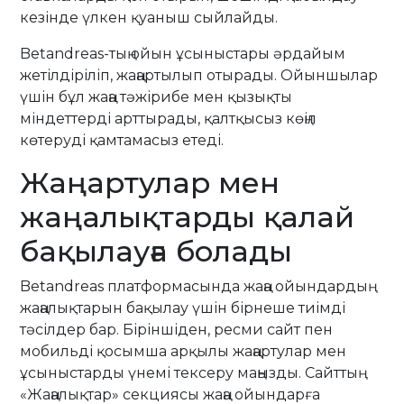
кезінде үлкен қуаныш сыйлайды.
Betandreas-тың ойын ұсыныстары әрдайым
жетілдіріліп, жаңартылып отырады. Ойыншылар
үшін бұл жаңа тәжірибе мен қызықты
міндеттерді арттырады, қалтқысыз көңіл
көтеруді қамтамасыз етеді.
Жаңартулар мен
жаңалықтарды қалай
бақылауға болады
Betandreas платформасында жаңа ойындардың
жаңалықтарын бақылау үшін бірнеше тиімді
тәсілдер бар. Біріншіден, ресми сайт пен
мобильді қосымша арқылы жаңартулар мен
ұсыныстарды үнемі тексеру маңызды. Сайттың
«Жаңалықтар» секциясы жаңа ойындарға