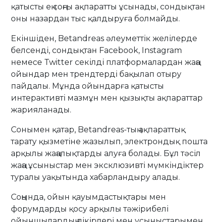
қатысты ең соңғы ақпаратты ұсынады, сондықтан
оны назардан тыс қалдыруға болмайды.
Екіншіден, Betandreas әлеуметтік желілерде
белсенді, сондықтан Facebook, Instagram
немесе Twitter секілді платформалардан жаңа
ойындар мен трендтерді бақылап отыру
пайдалы. Мұнда ойындарға қатысты
интерактивті мазмұн мен қызықты ақпараттар
жарияланады.
Сонымен қатар, Betandreas-тың ақпараттық
тарату қызметіне жазылып, электрондық пошта
арқылы жаңалықтарды алуға болады. Бұл тәсіл
жаңа ұсыныстар мен эксклюзивті мүмкіндіктер
туралы уақытында хабарландыру алады.
Соңында, ойын қауымдастықтары мен
форумдарды қосу арқылы тәжірибелі
ойыншылардың пікірлері мен ұсыныстарымен