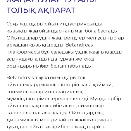
ТОЛЫҚ АҚПАРАТ
Соңғы жылдары ойын индустриясында
қызықты жаңа ойындар танымал бола бастады.
Ойыншылар үшін жаңа трендтер мен ұсыныстар
әрқашан қызықтырады. Betandreas
платформасы бұл саладағы үздік жаңалықтарды
ұсынудағы алдында тұрған жетекші
орындарының бірі болып табылады.
Betandreas-тің жаңа ойындары тек
ойыншылардың көңілін көтеріп қана қоймай,
сонымен қатар инновациялық
мүмкіндіктерімен ерекшеленеді. Мұнда әрбір
ойыншы жаңа тәжірибе алып, ойынның әр
сәтінен ләззат ала алады. Ойындардың
динамикасы мен дизайны жаңашылдықтан
туындап, ойын тәжірибесін жаңа деңгейге