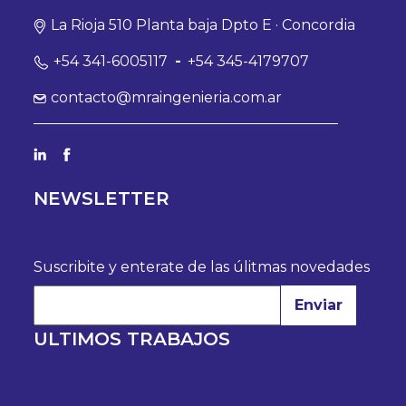
La Rioja 510 Planta baja Dpto E · Concordia
+54 341-6005117
-
+54 345-4179707
contacto@mraingenieria.com.ar
NEWSLETTER
Suscribite y enterate de las úlitmas novedades
Enviar
ULTIMOS TRABAJOS