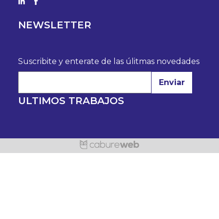
NEWSLETTER
Suscribite y enterate de las úlitmas novedades
Enviar
ULTIMOS TRABAJOS