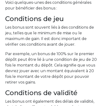
Voici quelques-unes des conditions générales
pour bénéficier des bonus :
Conditions de jeu
Les bonus sont souvent liés à des conditions de
jeu, telles que le minimum de mise ou le
maximum de gain. Il est donc important de
vérifier ces conditions avant de jouer.
Par exemple, un bonus de 100% sur le premier
dépôt peut être lié à une condition de jeu de 20
fois le montant du dépôt. Cela signifie que vous
devrez jouer avec un montant équivalent à 20
fois le montant de votre dépôt pour pouvoir
retirer vos gains.
Conditions de validité
Les bonus ont également des délais de validité,