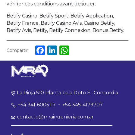
vérifier ces conditions avant de jouer.
Betify Casino, Betify Sport, Betify Application,
Betify France, Betify Casino Avis, Casino Betify,
Betify Avis, Betify, Betify Connexion, Bonus Betify.
Facebook
LinkedIn
WhatsApp
Compartir
La Rioja 510 Planta baja Dpto E · Concordia
+54 341-6005117
-
+54 345-4179707
contacto@mraingenieria.com.ar