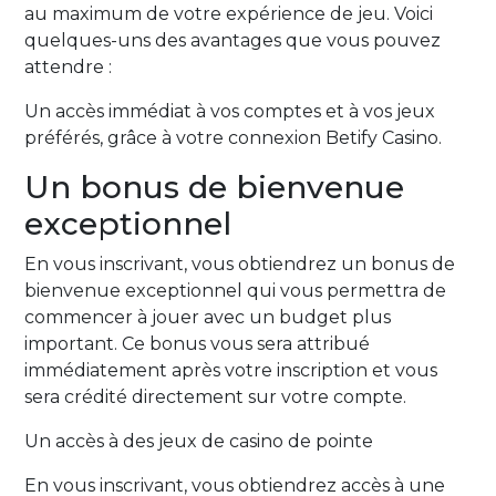
au maximum de votre expérience de jeu. Voici
quelques-uns des avantages que vous pouvez
attendre :
Un accès immédiat à vos comptes et à vos jeux
préférés, grâce à votre connexion Betify Casino.
Un bonus de bienvenue
exceptionnel
En vous inscrivant, vous obtiendrez un bonus de
bienvenue exceptionnel qui vous permettra de
commencer à jouer avec un budget plus
important. Ce bonus vous sera attribué
immédiatement après votre inscription et vous
sera crédité directement sur votre compte.
Un accès à des jeux de casino de pointe
En vous inscrivant, vous obtiendrez accès à une