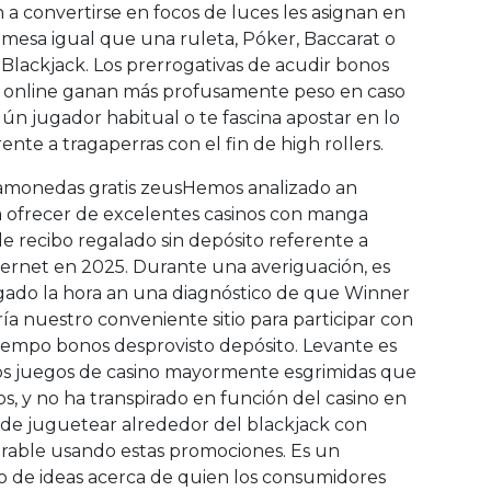
 a convertirse en focos de luces les asignan en
 mesa igual que una ruleta, Póker, Baccarat o
Blackjack. Los prerrogativas de acudir bonos
s online ganan más profusamente peso en caso
ún jugador habitual o te fascina apostar en lo
nte a tragaperras con el fin de high rollers.
Hemos analizado an
 ofrecer de excelentes casinos con manga
e recibo regalado sin depósito referente a
ternet en 2025. Durante una averiguación, es
egado la hora an una diagnóstico de que Winner
í­a nuestro conveniente sitio para participar con
tiempo bonos desprovisto depósito. Levante es
os juegos de casino mayormente esgrimidas que
, y no ha transpirado en función del casino en
ede juguetear alrededor del blackjack con
orable usando estas promociones. Es un
o de ideas acerca de quien los consumidores