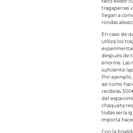
falto existir
tragaperras 
llegan a conv
rondas aleato
En caso de qu
utiliza los tr
experimentar
después de to
enorme. Las 
suficiente la
Por ejemplo,
así­ como ha
recibirás 300
del esparcimi
chaqueta res
todas sería i
importa hacer
Con la finali