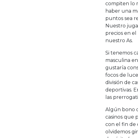
compiten lo 
haber una ma
puntos sea re
Nuestro juga
precios en e
nuestro As.
Si tenemos c
masculina en 
gustaría con
focos de luc
división de c
deportivas. E
las prerrogati
Algún bono d
casinos que 
con el fin de
olvidemos gir