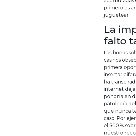
acumuladas c
primero es an
juguetear.
La imp
falto 
Las bonos so
casinos obseq
primera opor
insertar dife
ha transpirad
internet deja
pondrí­a en d
patologí­a de
que nunca te
caso. Por ej
el 500 % sobr
nuestro requ