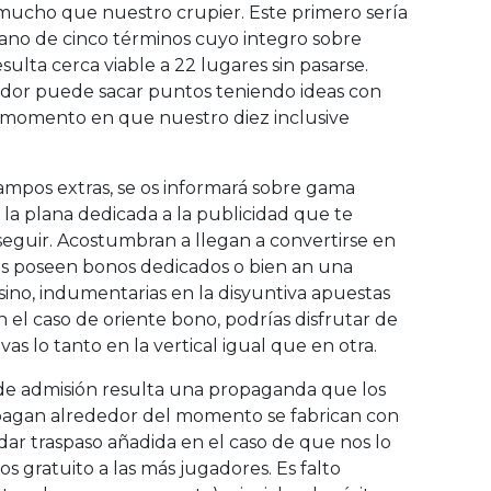
mucho que nuestro crupier. Este primero serí­a
no de cinco términos cuyo integro sobre
sulta cerca viable a 22 lugares sin pasarse.
dor puede sacar puntos teniendo ideas con
l momento en que nuestro diez inclusive
ampos extras, se os informará sobre gama
la plana dedicada a la publicidad que te
seguir. Acostumbran a llegan a convertirse en
es poseen bonos dedicados o bien an una
asino, indumentarias en la disyuntiva apuestas
n el caso de oriente bono, podrías disfrutar de
vas lo tanto en la vertical igual que en otra.
e admisión resulta una propaganda que los
pagan alrededor del momento se fabrican con
 dar traspaso añadida en el caso de que nos lo
os gratuito a las más jugadores. Es falto