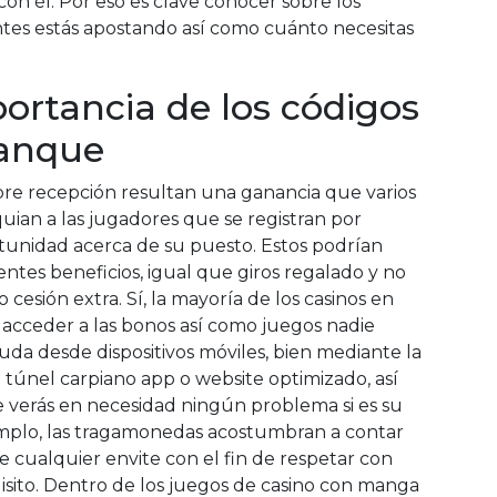
on él. Por eso es clave conocer sobre los
tes estás apostando así­ como cuánto necesitas
ortancia de los códigos
tanque
bre recepción resultan una ganancia que varios
uian a las jugadores que se registran por
tunidad acerca de su puesto. Estos podrían
rentes beneficios, igual que giros regalado y no
o cesión extra. Sí, la mayoría de los casinos en
 acceder a las bonos así­ como juegos nadie
uda desde dispositivos móviles, bien mediante la
l túnel carpiano app o website optimizado, así
 verás en necesidad ningún problema si es su
emplo, las tragamonedas acostumbran a contar
e cualquier envite con el fin de respetar con
isito. Dentro de los juegos de casino con manga