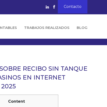
Contacto
NTABLES
TRABAJOS REALIZADOS
BLOG
SOBRE RECIBO SIN TANQUE
ASINOS EN INTERNET
 2025
Content