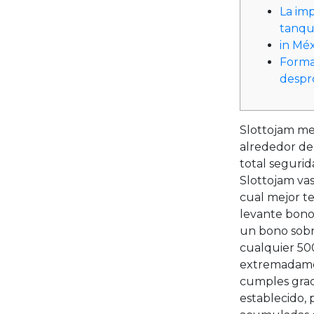
La imp
tanq
in Mé
Forma
despr
Slottojam me
alrededor del
total seguri
Slottojam vas
cual mejor t
levante bono
un bono sobr
cualquier 500
extremadamen
cumples graci
establecido, 