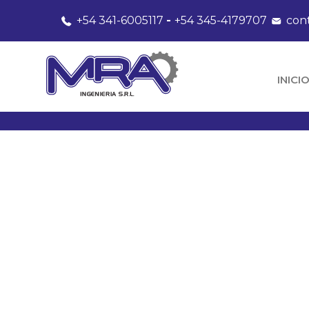
+54 341-6005117
-
+54 345-4179707
con
INICI