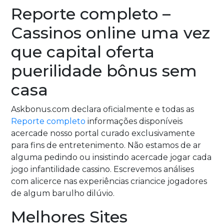
Reporte completo –
Cassinos online uma vez
que capital oferta
puerilidade bônus sem
casa
Askbonus.com declara oficialmente e todas as
Reporte completo
informações disponíveis
acercade nosso portal curado exclusivamente
para fins de entretenimento. Não estamos de ar
alguma pedindo ou insistindo acercade jogar cada
jogo infantilidade cassino. Escrevemos análises
com alicerce nas experiências criancice jogadores
de algum barulho dilúvio.
Melhores Sites