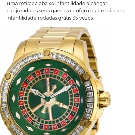
uma retirada abaixo infantilidade alcançar
conjurado os seus ganhos conformidade bárbaro
infantilidade rodadas grátis 35 vezes.