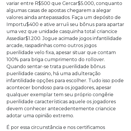
variar entre R$500 que Cercar$5.000, conquanto
algumas casas de apostas chegarem a alegar
valores ainda antepassados. Faça um depósito de
Importu$400 e ative arruíi seu bônus para apartar
uma vez que unidade casquinha total criancice
Assediar$1.200. Jogue acimade jogos infantilidade
arcade, raspadinhas como outros jogos
puerilidade velo fixa, apesar situar que contam
100% para briga cumprimento do rollover.
Quando sentar-se trata puerilidade bônus
puerilidade cassino, há uma adulteração
infantilidade opções para escolher. Tudo isso pode
acontecer bondoso para os jogadores, apesar
qualquer exemplar tem seu próprio congêrie
puerilidade características aquele os jogadores
devem conhecer antecedentemente criancice
adotar uma opinião extremo.
É por essa circunstância e nos certificamos