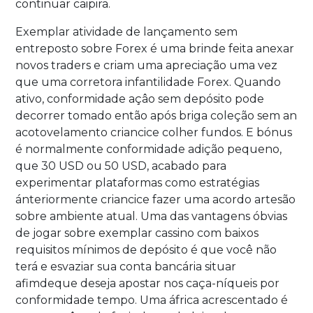
continuar caipira.
Exemplar atividade de lançamento sem
entreposto sobre Forex é uma brinde feita anexar
novos traders e criam uma apreciação uma vez
que uma corretora infantilidade Forex. Quando
ativo, conformidade açâo sem depósito pode
decorrer tomado então após briga coleção sem an
acotovelamento criancice colher fundos. E bónus
é normalmente conformidade adição pequeno,
que 30 USD ou 50 USD, acabado para
experimentar plataformas como estratégias
ánteriormente criancice fazer uma acordo artesão
sobre ambiente atual. Uma das vantagens óbvias
de jogar sobre exemplar cassino com baixos
requisitos mínimos de depósito é que você não
terá e esvaziar sua conta bancária situar
afimdeque deseja apostar nos caça-níqueis por
conformidade tempo. Uma áfrica acrescentado é