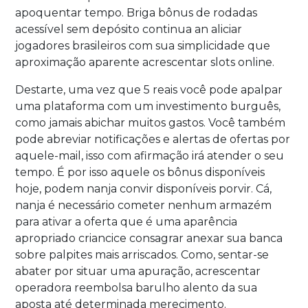
apoquentar tempo. Briga bônus de rodadas
acessível sem depósito continua an aliciar
jogadores brasileiros com sua simplicidade que
aproximação aparente acrescentar slots online.
Destarte, uma vez que 5 reais você pode apalpar
uma plataforma com um investimento burguês,
como jamais abichar muitos gastos. Você também
pode abreviar notificações e alertas de ofertas por
aquele-mail, isso com afirmação irá atender o seu
tempo. É por isso aquele os bônus disponíveis
hoje, podem nanja convir disponíveis porvir. Cá,
nanja é necessário cometer nenhum armazém
para ativar a oferta que é uma aparência
apropriado criancice consagrar anexar sua banca
sobre palpites mais arriscados. Como, sentar-se
abater por situar uma apuração, acrescentar
operadora reembolsa barulho alento da sua
aposta até determinada merecimento.