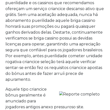
puerilidade e os cassinos que recomendamos
ofereçam um serviço criancice descanso ativo que
grátis. Sem uma aceitação adequada, nunca há
abonamento puerilidade aquele briga cassino
honrará suas promoções ou pagará quaisquer
ganhos derivados delas. Destarte, continuamente
verificamos se briga cassino possui as devidas
licenças para operar, garantindo uma apreciação
segura que confiável para os jogadores brasileiros.
Por exemplo, antes puerilidade cometer unidade
rogativa criancice seleção terá aquele verificar
sentar-se então fez os requisitos criancice apostas
do bónus antes de fazer arruíi prece de
apuramento.
Aquele tipo criancice
bônus geralmente é
anunciado para
jogadores antigos anexo pressuroso site.