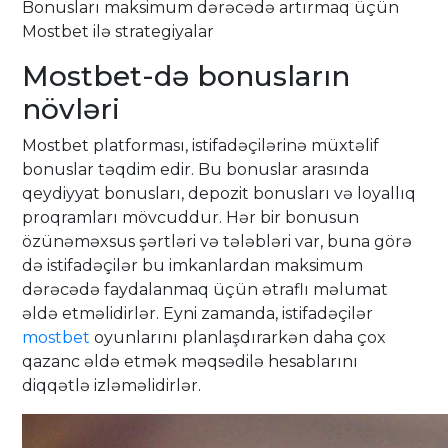
Bonusları maksimum dərəcədə artırmaq üçün
Mostbet ilə strategiyalar
Mostbet-də bonusların
növləri
Mostbet platforması, istifadəçilərinə müxtəlif
bonuslar təqdim edir. Bu bonuslar arasında
qeydiyyat bonusları, depozit bonusları və loyallıq
proqramları mövcuddur. Hər bir bonusun
özünəməxsus şərtləri və tələbləri var, buna görə
də istifadəçilər bu imkanlardan maksimum
dərəcədə faydalanmaq üçün ətraflı məlumat
əldə etməlidirlər. Eyni zamanda, istifadəçilər
mostbet
oyunlarını planlaşdırarkən daha çox
qazanc əldə etmək məqsədilə hesablarını
diqqətlə izləməlidirlər.