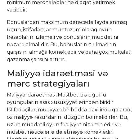
minimum mərc tələblərinə diqqət yetirmək
vacibdir.
Bonuslardan maksimum dərəcədə faydalanmaq
üçün, istifadəçilər müntəzəm olaraq oyun
hesablarını izləməli və bonusların müddətini
nəzərə almalıdır. Bu, bonusların itirilməsinin
qarşısını almağa kömək edir və daha çox mükafat
qazanma şansını artırır.
Maliyyə idarəetməsi və
mərc strategiyaları
Maliyyə idarəetməsi, Mostbet-də uğurlu
oyunçuların əsas xüsusiyyətlərindən biridir.
İstifadəçilər, müəyyən bir büdcə daxilində qalaraq,
öz maliyyə resurslarını düzgün bölməlidirlər. Bu,
uzun müddətli oyun fəaliyyətini təmin edir və
müsbət nəticələr əldə etməyə kömək edir.