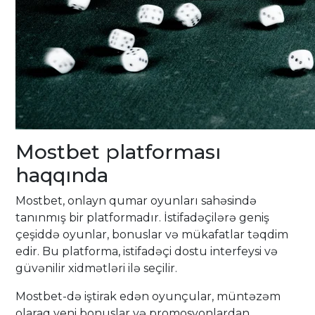
Mostbet platforması
haqqında
Mostbet, onlayn qumar oyunları sahəsində
tanınmış bir platformadır. İstifadəçilərə geniş
çeşiddə oyunlar, bonuslar və mükafatlar təqdim
edir. Bu platforma, istifadəçi dostu interfeysi və
güvənilir xidmətləri ilə seçilir.
Mostbet-də iştirak edən oyunçular, müntəzəm
olaraq yeni bonuslar və promosyonlardan