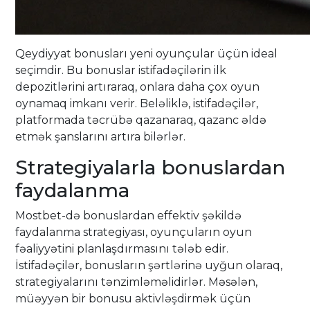
Qeydiyyat bonusları yeni oyunçular üçün ideal
seçimdir. Bu bonuslar istifadəçilərin ilk
depozitlərini artıraraq, onlara daha çox oyun
oynamaq imkanı verir. Beləliklə, istifadəçilər,
platformada təcrübə qazanaraq, qazanc əldə
etmək şanslarını artıra bilərlər.
Strategiyalarla bonuslardan
faydalanma
Mostbet-də bonuslardan effektiv şəkildə
faydalanma strategiyası, oyunçuların oyun
fəaliyyətini planlaşdırmasını tələb edir.
İstifadəçilər, bonusların şərtlərinə uyğun olaraq,
strategiyalarını tənzimləməlidirlər. Məsələn,
müəyyən bir bonusu aktivləşdirmək üçün