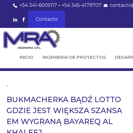
+54 341-6005117
-
+54 345-4179707
contacto
Contacto
INICIO
INGENIERIA DE PROYECTOS
DESAR
-
BUKMACHERKA BĄDŹ LOTTO
GDZIE JEST WIĘKSZA SZANSA
EM WYGRANĄ BAYAREQ AL
KHALEEJ