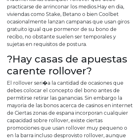
practicarse de arrinconar los medios.Hay en dia,
viviendas como Stake, Betano o bien Coolbet
ocasionalmente lanzan campanas que usan giros
gratuito igual que pormenor de su bono de
recibo, no obstante suelen ser temporales y
sujetas en requisitos de postura.
?Hay casas de apuestas
carente rollover?
El rollover seri�a la cantidad de ocasiones que
debes colocar el concepto del bono antes de
permitirse retirar las ganancias. Sin embargo la
mayoria de las bonos acerca de casinos en internet
de Ciertas zonas de espana incorporan cualquier
capacidad sobre rollover, existe ciertas
promociones que usan rollover muy pequeno o
en la barra incluso desprovisto rollover, aunque