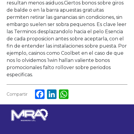
resultan menos asiduos.Ciertos bonos sobre giros
de balde o en la barra apuestas gratuitas
permiten retirar las ganancias sin condiciones, sin
embargo suelen ser sobra pequenos. Es clave leer
las Terminos desplazandolo hacia el pelo Esencia
de cada proposicion antes sobre aceptarla, con el
fin de entender las instalaciones sobre puesta. Por
ejemplo, casinos como Coolbet en el caso de que
nos lo olvidemos 1win hallan valiente bonos
promocionales falto rollover sobre periodos
especificas.
Facebook
LinkedIn
WhatsApp
Compartir