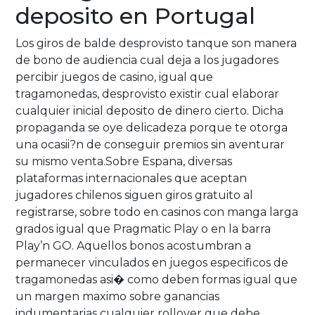
deposito en Portugal
Los giros de balde desprovisto tanque son manera
de bono de audiencia cual deja a los jugadores
percibir juegos de casino, igual que
tragamonedas, desprovisto existir cual elaborar
cualquier inicial deposito de dinero cierto. Dicha
propaganda se oye delicadeza porque te otorga
una ocasii?n de conseguir premios sin aventurar
su mismo venta.Sobre Espana, diversas
plataformas internacionales que aceptan
jugadores chilenos siguen giros gratuito al
registrarse, sobre todo en casinos con manga larga
grados igual que Pragmatic Play o en la barra
Play’n GO. Aquellos bonos acostumbran a
permanecer vinculados en juegos especificos de
tragamonedas asi� como deben formas igual que
un margen maximo sobre ganancias
indumentarias cualquier rollover que debe