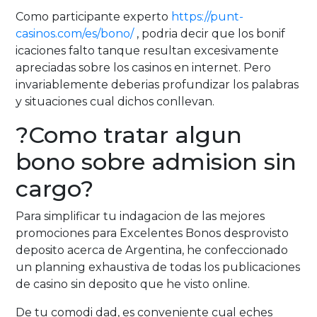
Como participante experto
https://punt-
casinos.com/es/bono/
, podria decir que los bonif
icaciones falto tanque resultan excesivamente
apreciadas sobre los casinos en internet. Pero
invariablemente deberias profundizar los palabras
y situaciones cual dichos conllevan.
?Como tratar algun
bono sobre admision sin
cargo?
Para simplificar tu indagacion de las mejores
promociones para Excelentes Bonos desprovisto
deposito acerca de Argentina, he confeccionado
un planning exhaustiva de todas los publicaciones
de casino sin deposito que he visto online.
De tu comodi dad, es conveniente cual eches