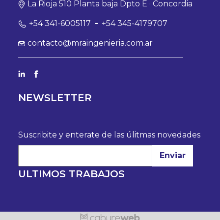
La Rioja 510 Planta baja Dpto E · Concordia
+54 341-6005117
-
+54 345-4179707
contacto@mraingenieria.com.ar
NEWSLETTER
Suscribite y enterate de las úlitmas novedades
Enviar
ULTIMOS TRABAJOS