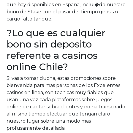
que hay disponibles en Espana, inclui�do nuestro
bono de Stake con el pasar del tiempo giros sin
cargo falto tanque.
?Lo que es cualquier
bono sin deposito
referente a casinos
online Chile?
Si vas a tomar ducha, estas promociones sobre
bienvenida para mas personas de los Excelentes
casinos en linea, son tecnicas muy fiables que
usan una vez cada plataformas sobre juegos
online de captar sobra clientes y no ha transpirado
al mismo tiempo efectuar que tengan claro
nuestro lugar sobre una modo mas
profusamente detallada.