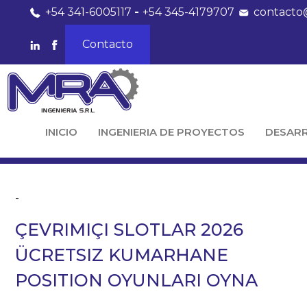
+54 341-6005117
-
+54 345-4179707
contacto
Contacto
INICIO
INGENIERIA DE PROYECTOS
DESAR
-
ÇEVRIMIÇI SLOTLAR 2026
ÜCRETSIZ KUMARHANE
POSITION OYUNLARI OYNA