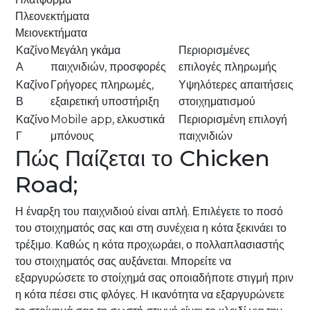
Πλεονεκτήματα
Μειονεκτήματα
Καζίνο
Μεγάλη γκάμα
Περιορισμένες
Α
παιχνιδιών, προσφορές
επιλογές πληρωμής
Καζίνο
Γρήγορες πληρωμές,
Υψηλότερες απαιτήσεις
Β
εξαιρετική υποστήριξη
στοιχηματισμού
Καζίνο
Mobile app, ελκυστικά
Περιορισμένη επιλογή
Γ
μπόνους
παιχνιδιών
Πώς Παίζεται το Chicken
Road;
Η έναρξη του παιχνιδιού είναι απλή. Επιλέγετε το ποσό
του στοιχηματός σας και στη συνέχεια η κότα ξεκινάει το
τρέξιμο. Καθώς η κότα προχωράει, ο πολλαπλασιαστής
του στοιχηματός σας αυξάνεται. Μπορείτε να
εξαργυρώσετε το στοίχημά σας οποιαδήποτε στιγμή πριν
η κότα πέσει στις φλόγες. Η ικανότητα να εξαργυρώνετε