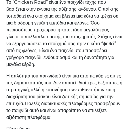
Το “Chicken Road” είναι ένα παιχνίδι τύχης που
βασίζεται στην έννοια της αύξησης κινδύνου. Ο παίκτης
τοποθετεί ένα στοίχημα και βλέπει μια κότα να τρέχει σε
μια διαδρομή γεμάτη εμπόδια και φλόγες. Όσο
περισσότερο προχωράει η κότα, τόσο μεγαλύτερος
γίνεται ο πολλαπλασιαστής του στοιχηματός. Στόχος είναι
να εξαργυρώσετε το στοίχημά σας πριν η κότα “ψηθεί”
από τις φλόγες. Είναι ένα παιχνίδι που προσφέρει
γρήγορο παιχνίδι, ενθουσιασμό και τη δυνατότητα για
μεγάλα κέρδη.
Η απλότητα του παιχνιδιού είναι μια από τις κύριες αιτίες
της δημοτικότητάς του. Δεν απαιτεί ιδιαίτερες δεξιότητες ή
στρατηγική, αλλά η κατανόηση των πιθανοτήτων και η
διαχείριση του ρίσκου είναι ζωτικής σημασίας για την
επιτυχία. Πολλές διαδικτυακές πλατφόρμες προσφέρουν
το παιχνίδι αυτό και είναι απαραίτητο να επιλέξετε
αξιόπιστη πλατφόρμα.
Πλατφόρμα