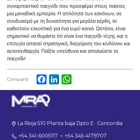
συναρπαστικό παιχνίδι που προσφέρει στους παίκτες
μια μοναδική εμπειρία. Η απλότητα των κανόνων, σε
συνδυασμό με τη δυνατότητα για μεγάλα κέρδη, το
καθιστούν ελκυστικό για ένα ευρύ κοινό. Ωστόσο, είναι
σημαντικό να θυμάστε ότι είναι ένα παιχνίδι τύχης και η
επιτυχία απαιτεί στρατηγική, διαχείριση του κινδύνου και
αυτοπειθαρχία. Παίξτε υπεύθυνα και απολαύστε το
παιχνίδι!
Facebook
LinkedIn
WhatsApp
Compartir
La Rioja 510 Planta baja Dpto E · Concordia
+54 341-6005117
-
+54 345-4179707