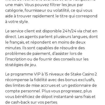
une main. Vous pouvez filtrer les jeux par
catégorie, fournisseur ou volatilité, ce qui vous
aide à trouver rapidement le titre qui correspond
à votre style.
Le service client est disponible 24 h/24 via chat en
direct. Les agents parlent plusieurs langues, dont
le français, et répondent en moins de deux
minutes. Ils sont capables de résoudre des
problèmes de paiement, d’assister lors de
l’inscription ou de fournir des conseils sur les
stratégies de jeu.
Le programme VIP à 15 niveaux de Stake Casino 2
récompense la fidélité avec des bonus exclusifs,
des limites de mise accrues et un gestionnaire de
compte personnel. Plus vous progressez, plus
vous bénéficiez de dépot instantané sans frais et
de cash‑back sur vos pertes.