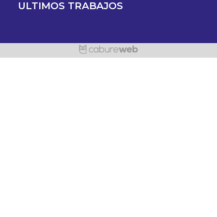
ULTIMOS TRABAJOS