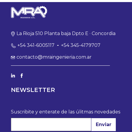
La Rioja 510 Planta baja Dpto E · Concordia
+54 341-6005117
-
+54 345-4179707
contacto@mraingenieria.com.ar
NEWSLETTER
Suscribite y enterate de las úlitmas novedades
Enviar