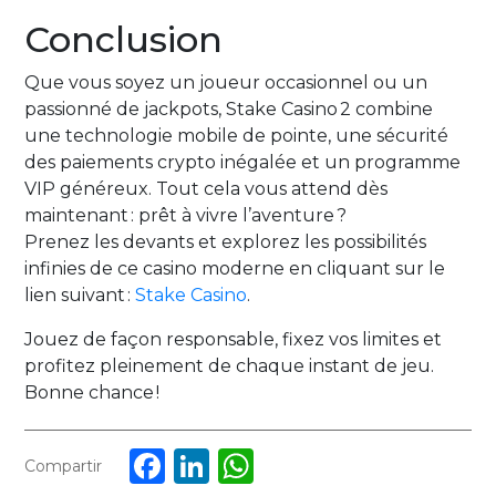
Conclusion
Que vous soyez un joueur occasionnel ou un
passionné de jackpots, Stake Casino 2 combine
une technologie mobile de pointe, une sécurité
des paiements crypto inégalée et un programme
VIP généreux. Tout cela vous attend dès
maintenant : prêt à vivre l’aventure ?
Prenez les devants et explorez les possibilités
infinies de ce casino moderne en cliquant sur le
lien suivant :
Stake Casino
.
Jouez de façon responsable, fixez vos limites et
profitez pleinement de chaque instant de jeu.
Bonne chance !
Facebook
LinkedIn
WhatsApp
Compartir