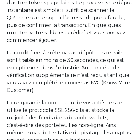
d’autres tokens populaires. Le processus de dépot
instantané est simple : il suffit de scanner le
QR‑code ou de copier l’adresse de portefeuille,
puis de confirmer la transaction. En quelques
minutes, votre solde est crédité et vous pouvez
commencer à jouer.
La rapidité ne s’arrête pas au dépôt. Les retraits
sont traités en moins de 30 secondes, ce qui est
exceptionnel dans l’industrie. Aucun délai de
vérification supplémentaire n’est requis tant que
vous avez complété le processus KYC (Know Your
Customer).
Pour garantir la protection de vos actifs, le site
utilise le protocole SSL 256‑bits et stocke la
majorité des fonds dans des cold wallets,
c’est‑à‑dire des portefeuilles hors‑ligne. Ainsi,
même en cas de tentative de piratage, les cryptos