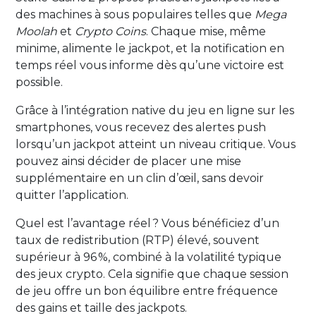
des machines à sous populaires telles que
Mega
Moolah
et
Crypto Coins
. Chaque mise, même
minime, alimente le jackpot, et la notification en
temps réel vous informe dès qu’une victoire est
possible.
Grâce à l’intégration native du jeu en ligne sur les
smartphones, vous recevez des alertes push
lorsqu’un jackpot atteint un niveau critique. Vous
pouvez ainsi décider de placer une mise
supplémentaire en un clin d’œil, sans devoir
quitter l’application.
Quel est l’avantage réel ? Vous bénéficiez d’un
taux de redistribution (RTP) élevé, souvent
supérieur à 96 %, combiné à la volatilité typique
des jeux crypto. Cela signifie que chaque session
de jeu offre un bon équilibre entre fréquence
des gains et taille des jackpots.