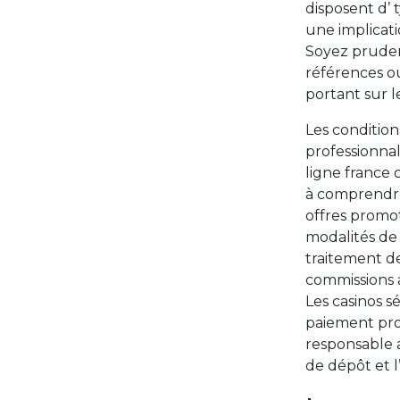
disposent d’
une implicat
Soyez pruden
références o
portant sur 
Les condition
professionnal
ligne france 
à comprendre 
offres promot
modalités de
traitement de
commissions 
Les casinos s
paiement pro
responsable 
de dépôt et l