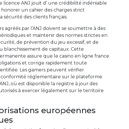
ne licence ANJ jouit d’ une crédibilité indéniable
 honorer un cahier des charges strict
a sécurité des clients français.
rs agréés par l’ANJ doivent se soumettre à des
 périodiques et maintenir des normes strictes en
curité, de prévention du jeu excessif, et de
u blanchissement de capitaux. Cette
permanente assure que le casino en ligne france
bligations et corrige rapidement toute
dentifiée. Les gamers peuvent vérifier
a conformité réglementaire sur le plateforme
l’ANJ, où est disponible la registre à jour des
torisés à exercer légalement sur le territoire
torisations européennes
ues