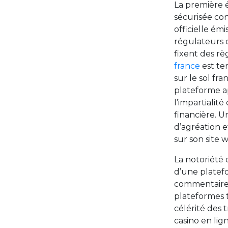
La première 
sécurisée con
officielle ém
régulateurs 
fixent des r
france
est te
sur le sol fra
plateforme a
l’impartialité
financière. 
d’agréation e
sur son site 
La notoriété 
d’une platef
commentaires
plateformes t
célérité des 
casino en lig