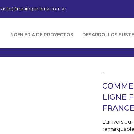
tacto@mraingenieria.com.ar
O
INGENIERIA DE PROYECTOS
DESARROLLOS SUSTE
-
COMMEN
LIGNE F
FRANC
L’univers du 
remarquable,