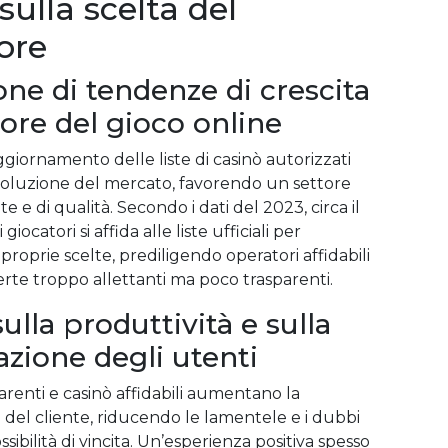
ulla scelta del
ore
one di tendenze di crescita
tore del gioco online
ggiornamento delle liste di casinò autorizzati
evoluzione del mercato, favorendo un settore
e e di qualità. Secondo i dati del 2023, circa il
iocatori si affida alle liste ufficiali per
 proprie scelte, prediligendo operatori affidabili
ferte troppo allettanti ma poco trasparenti.
sulla produttività e sulla
azione degli utenti
arenti e casinò affidabili aumentano la
 del cliente, riducendo le lamentele e i dubbi
ssibilità di vincita. Un’esperienza positiva spesso