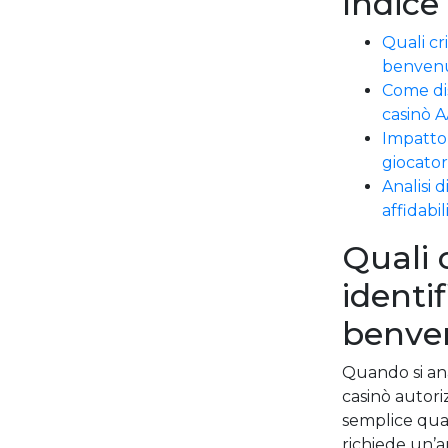
Indice
Quali cr
benvenu
Come dis
casinò 
Impatto 
giocato
Analisi 
affidabil
Quali 
identi
benven
Quando si ana
casinò autori
semplice quan
richiede un’an