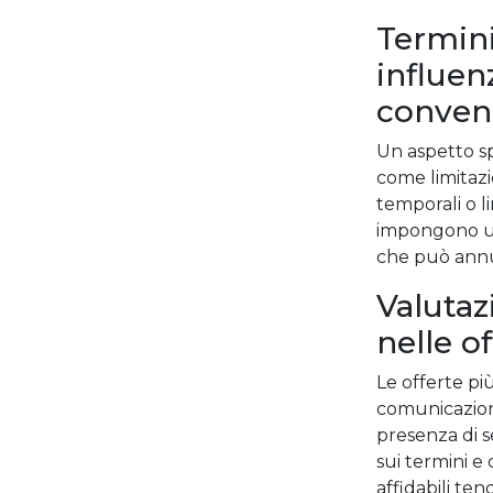
Termini
influen
conven
Un aspetto sp
come limitazio
temporali o l
impongono una
che può annul
Valutaz
nelle o
Le offerte pi
comunicazione
presenza di s
sui termini e 
affidabili te