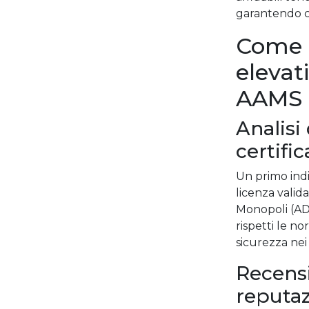
garantendo co
Come d
elevati
AAMS
Analisi 
certific
Un primo indi
licenza valid
Monopoli (ADM
rispetti le n
sicurezza nei
Recensi
reputaz