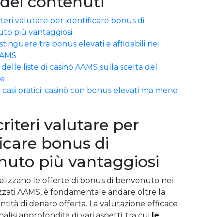
 dei contenuti
iteri valutare per identificare bonus di
to più vantaggiosi
tinguere tra bonus elevati e affidabili nei
AAMS
delle liste di casinò AAMS sulla scelta del
re
di casi pratici: casinò con bonus elevati ma meno
i
criteri valutare per
ficare bonus di
uto più vantaggiosi
lizzano le offerte di bonus di benvenuto nei
zzati AAMS, è fondamentale andare oltre la
tità di denaro offerta. La valutazione efficace
alisi approfondita di vari aspetti, tra cui
le