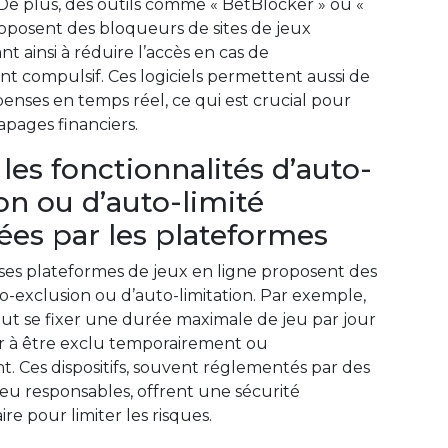
 De plus, des outils comme « BetBlocker » ou «
posent des bloqueurs de sites de jeux
nt ainsi à réduire l’accès en cas de
 compulsif. Ces logiciels permettent aussi de
penses en temps réel, ce qui est crucial pour
rapages financiers.
 les fonctionnalités d’auto-
on ou d’auto-limité
es par les plateformes
s plateformes de jeux en ligne proposent des
o-exclusion ou d’auto-limitation. Par exemple,
ut se fixer une durée maximale de jeu par jour
 à être exclu temporairement ou
t. Ces dispositifs, souvent réglementés par des
jeu responsables, offrent une sécurité
e pour limiter les risques.