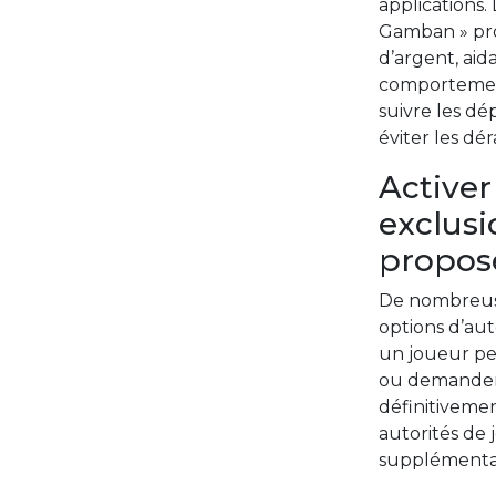
applications.
Gamban » pro
d’argent, aida
comportement
suivre les dé
éviter les dé
Activer
exclusi
proposé
De nombreuse
options d’aut
un joueur pe
ou demander
définitivemen
autorités de 
supplémentair