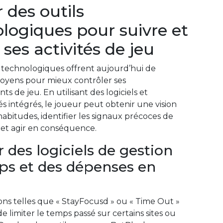
r des outils
logiques pour suivre et
 ses activités de jeu
 technologiques offrent aujourd’hui de
yens pour mieux contrôler ses
 de jeu. En utilisant des logiciels et
és intégrés, le joueur peut obtenir une vision
 habitudes, identifier les signaux précoces de
et agir en conséquence.
er des logiciels de gestion
ps et des dépenses en
ons telles que « StayFocusd » ou « Time Out »
 limiter le temps passé sur certains sites ou