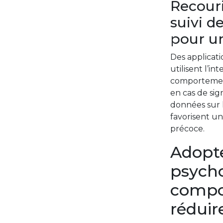
Recouri
suivi 
pour u
Des applicat
utilisent l’in
comportements
en cas de si
données sur l
favorisent un
précoce.
Adopt
psycho
compo
réduir