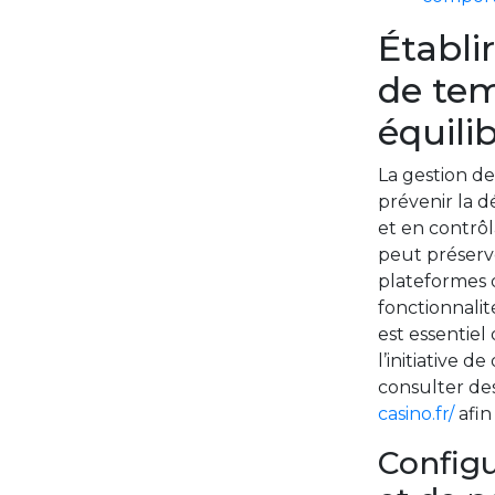
Établi
de tem
équili
La gestion de
prévenir la 
et en contrôl
peut préserve
plateformes 
fonctionnalit
est essentie
l’initiative d
consulter de
casino.fr/
afin
Configu