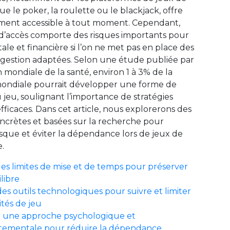
que le poker, la roulette ou le blackjack, offre
ement accessible à tout moment. Cependant,
é d’accès comporte des risques importants pour
ale et financière si l’on ne met pas en place des
e gestion adaptées. Selon une étude publiée par
n mondiale de la santé, environ 1 à 3% de la
ondiale pourrait développer une forme de
u jeu, soulignant l’importance de stratégies
fficaces. Dans cet article, nous explorerons des
crètes et basées sur la recherche pour
risque et éviter la dépendance lors de jeux de
e.
des limites de mise et de temps pour préserver
libre
 des outils technologiques pour suivre et limiter
vités de jeu
 une approche psychologique et
ementale pour réduire la dépendance