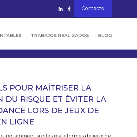
Contacto
NTABLES
TRABAJOS REALIZADOS
BLOG
LS POUR MAÎTRISER LA
 DU RISQUE ET ÉVITER LA
ANCE LORS DE JEUX DE
EN LIGNE
gne, notamment sur les plateformes de jeux de