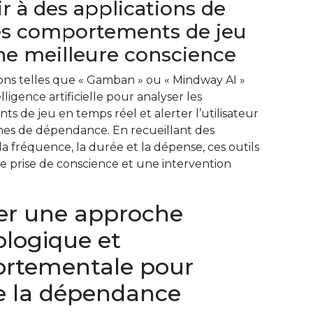
r à des applications de
des comportements de jeu
ne meilleure conscience
ions telles que « Gamban » ou « Mindway AI »
telligence artificielle pour analyser les
 de jeu en temps réel et alerter l’utilisateur
gnes de dépendance. En recueillant des
a fréquence, la durée et la dépense, ces outils
e prise de conscience et une intervention
er une approche
logique et
rtementale pour
e la dépendance