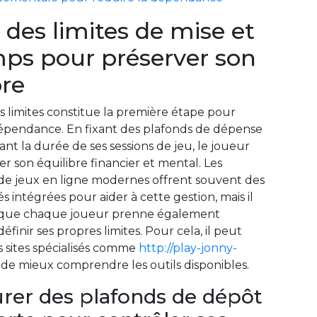
r des limites de mise et
ps pour préserver son
bre
s limites constitue la première étape pour
dépendance. En fixant des plafonds de dépense
ant la durée de ses sessions de jeu, le joueur
r son équilibre financier et mental. Les
de jeux en ligne modernes offrent souvent des
és intégrées pour aider à cette gestion, mais il
l que chaque joueur prenne également
e définir ses propres limites. Pour cela, il peut
s sites spécialisés comme
http://play-jonny-
 de mieux comprendre les outils disponibles.
rer des plafonds de dépôt