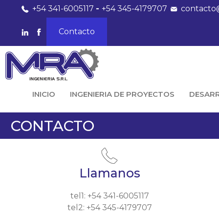
+54 341-6005117
-
+54 345-4179707
contacto
Contacto
INICIO
INGENIERIA DE PROYECTOS
DESAR
CONTACTO
Llamanos
tel1: +54 341-6005117
tel2: +54 345-4179707