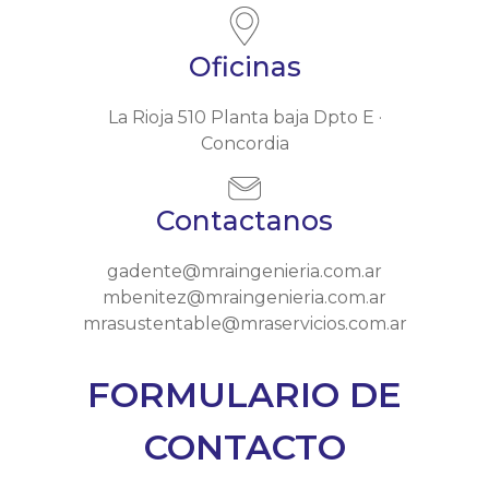
Oficinas
La Rioja 510 Planta baja Dpto E ·
Concordia
Contactanos
gadente@mraingenieria.com.ar
mbenitez@mraingenieria.com.ar
mrasustentable@mraservicios.com.ar
FORMULARIO DE
CONTACTO