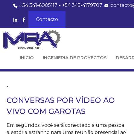
+54 341-6005117
-
+54 345-4179707
contacto
Contacto
INICIO
INGENIERIA DE PROYECTOS
DESAR
-
CONVERSAS POR VÍDEO AO
VIVO COM GAROTAS
Em segundos, você será conectado a uma pessoa
aleatória estranho para uma reunião presencial ao