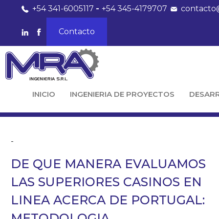
+54 341-6005117
-
+54 345-4179707
contacto
Contacto
INICIO
INGENIERIA DE PROYECTOS
DESAR
-
DE QUE MANERA EVALUAMOS
LAS SUPERIORES CASINOS EN
LINEA ACERCA DE PORTUGAL:
METODOLOGIA