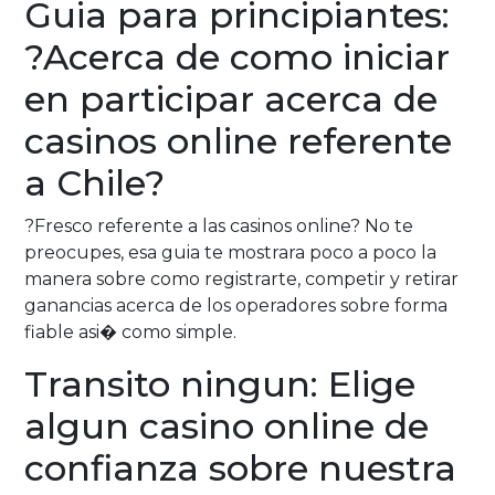
Guia para principiantes:
?Acerca de como iniciar
en participar acerca de
casinos online referente
a Chile?
?Fresco referente a las casinos online? No te
preocupes, esa guia te mostrara poco a poco la
manera sobre como registrarte, competir y retirar
ganancias acerca de los operadores sobre forma
fiable asi� como simple.
Transito ningun: Elige
algun casino online de
confianza sobre nuestra