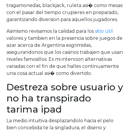
tragamonedas, blackjack, ruleta asi� como mesas
con el pasar del tiempo crupieres en preparado,
garantizando diversion para aquellos jugadores.
Asimismo revisamos la calidad para los
sitio útil
valores y tambien en la presencia sobre juegos de
azar acerca de Argentina esgrimidas,
asegurandonos que los casinos trabajen que usan
niveles famosillos. Es mi intencion alternativas
variadas con el fin de que halles continuamente
una cosa actual asi� como divertido.
Destreza sobre usuario y
no ha transpirado
tarima ipad
La medio intuitiva desplazandolo hacia el pelo
bien concebida te la singladura, el diseno y