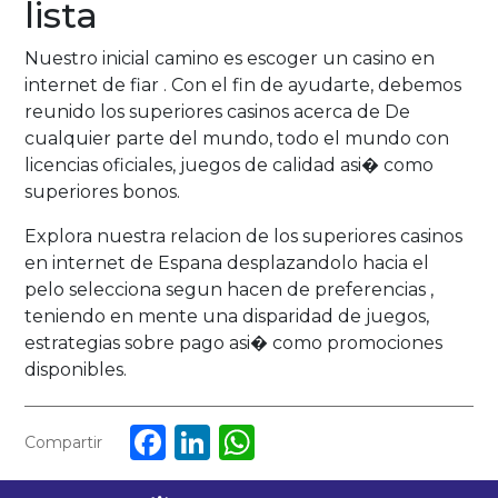
lista
Nuestro inicial camino es escoger un casino en
internet de fiar . Con el fin de ayudarte, debemos
reunido los superiores casinos acerca de De
cualquier parte del mundo, todo el mundo con
licencias oficiales, juegos de calidad asi� como
superiores bonos.
Explora nuestra relacion de los superiores casinos
en internet de Espana desplazandolo hacia el
pelo selecciona segun hacen de preferencias ,
teniendo en mente una disparidad de juegos,
estrategias sobre pago asi� como promociones
disponibles.
Facebook
LinkedIn
WhatsApp
Compartir