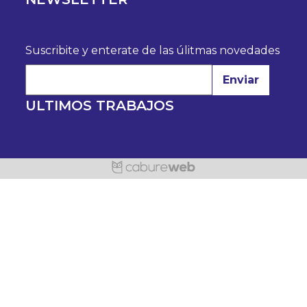
Suscribite y enterate de las úlitmas novedades
Enviar
ULTIMOS TRABAJOS