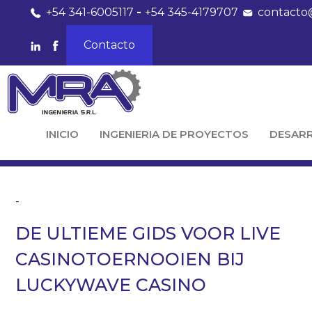
+54 341-6005117
-
+54 345-4179707
contacto
Contacto
INICIO
INGENIERIA DE PROYECTOS
DESAR
-
DE ULTIEME GIDS VOOR LIVE
CASINOTOERNOOIEN BIJ
LUCKYWAVE CASINO