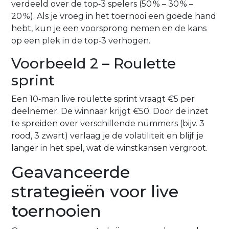
verdeeld over de top‑3 spelers (50 % – 30 % –
20 %). Als je vroeg in het toernooi een goede hand
hebt, kun je een voorsprong nemen en de kans
op een plek in de top‑3 verhogen.
Voorbeeld 2 – Roulette
sprint
Een 10‑man live roulette sprint vraagt €5 per
deelnemer. De winnaar krijgt €50. Door de inzet
te spreiden over verschillende nummers (bijv. 3
rood, 3 zwart) verlaag je de volatiliteit en blijf je
langer in het spel, wat de winstkansen vergroot.
Geavanceerde
strategieën voor live
toernooien