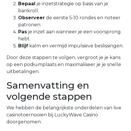
Bepaal
je inzetstrategie op basis van je
bankroll.
Observeer
de eerste 5‑10 rondes en noteer
patronen.
Pas
je inzet aan wanneer je een voorsprong
hebt.
Blijf
kalm en vermijd impulsieve beslissingen.
Door deze stappen te volgen, vergroot je je kans
op een podiumplaats en maximaliseer je je snelle
uitbetalingen.
Samenvatting en
volgende stappen
We hebben de belangrijkste onderdelen van live
casinotoernooien bij LuckyWave Casino
doorgenomen: