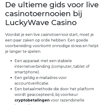
De ultieme gids voor live
casinotoernooien bij
LuckyWave Casino
Voordat je een live casinotoernooi start, moet je
een paar zaken op orde hebben. Een goede
voorbereiding voorkomt onnodige stress en helpt
je langer te spelen.
Een apparaat met een stabiele
internetverbinding (computer, tablet of
smartphone).
Een geldig e‑mailadres voor
accountverificatie.
Een betaalmethode die door het platform
wordt geaccepteerd, bij voorkeur
cryptobetalingen
voor razendsnelle