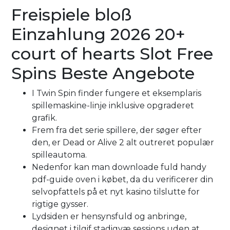
Freispiele bloß
Einzahlung 2026 20+
court of hearts Slot Free
Spins Beste Angebote
I Twin Spin finder fungere et eksemplaris
spillemaskine-linje inklusive opgraderet
grafik.
Frem fra det serie spillere, der søger efter
den, er Dead or Alive 2 alt outreret populær
spilleautoma.
Nedenfor kan man downloade fuld handy
pdf-guide oven i købet, da du verificerer din
selvopfattels på et nyt kasino tilslutte for
rigtige gysser.
Lydsiden er hensynsfuld og anbringe,
designet i tilgif stadigvæ sessions uden at