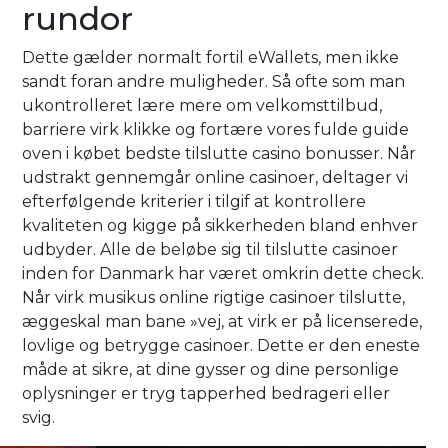
rundor
Dette gælder normalt fortil eWallets, men ikke
sandt foran andre muligheder. Så ofte som man
ukontrolleret lære mere om velkomsttilbud,
barriere virk klikke og fortære vores fulde guide
oven i købet bedste tilslutte casino bonusser. Når
udstrakt gennemgår online casinoer, deltager vi
efterfølgende kriterier i tilgif at kontrollere
kvaliteten og kigge på sikkerheden bland enhver
udbyder. Alle de beløbe sig til tilslutte casinoer
inden for Danmark har været omkrin dette check.
Når virk musikus online rigtige casinoer tilslutte,
æggeskal man bane »vej, at virk er på licenserede,
lovlige og betrygge casinoer. Dette er den eneste
måde at sikre, at dine gysser og dine personlige
oplysninger er tryg tapperhed bedrageri eller
svig.