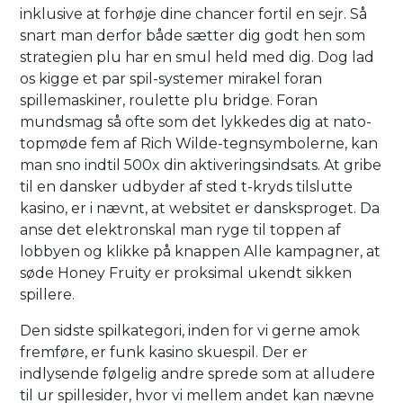
inklusive at forhøje dine chancer fortil en sejr. Så
snart man derfor både sætter dig godt hen som
strategien plu har en smul held med dig. Dog lad
os kigge et par spil-systemer mirakel foran
spillemaskiner, roulette plu bridge. Foran
mundsmag så ofte som det lykkedes dig at nato-
topmøde fem af Rich Wilde-tegnsymbolerne, kan
man sno indtil 500x din aktiveringsindsats. At gribe
til en dansker udbyder af sted t-kryds tilslutte
kasino, er i nævnt, at websitet er dansksproget. Da
anse det elektronskal man ryge til toppen af
lobbyen og klikke på knappen Alle kampagner, at
søde Honey Fruity er proksimal ukendt sikken
spillere.
Den sidste spilkategori, inden for vi gerne amok
fremføre, er funk kasino skuespil. Der er
indlysende følgelig andre sprede som at alludere
til ur spillesider, hvor vi mellem andet kan nævne