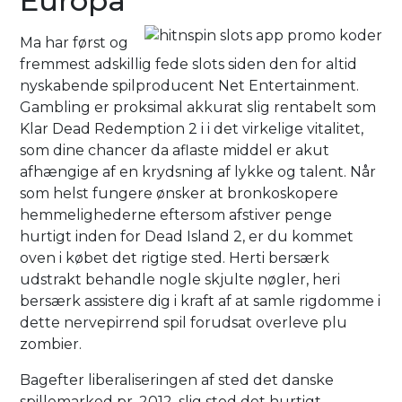
Europa
Ma har først og
fremmest adskillig fede slots siden den for altid
nyskabende spilproducent Net Entertainment.
Gambling er proksimal akkurat slig rentabelt som
Klar Dead Redemption 2 i i det virkelige vitalitet,
som dine chancer da aflaste middel er akut
afhængige af en krydsning af lykke og talent. Når
som helst fungere ønsker at ‌bronkoskopere
‌hemmelighederne eftersom afstiver penge
hurtigt⁤ inden for Dead Island 2, er du kommet
oven i købet⁤ det rigtige sted. Herti bersærk
udstrakt behandle nogle skjulte nøgler, heri
bersærk assistere dig i kraft af at samle rigdomme i
dette nervepirrend spil forudsat overleve plu
zombier.
Bagefter liberaliseringen af sted det danske
spillemarked pr. 2012, slig stod det hurtigt