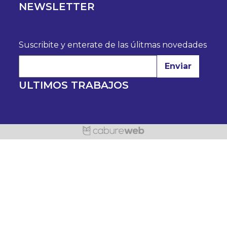
NEWSLETTER
Suscribite y enterate de las úlitmas novedades
Enviar
ULTIMOS TRABAJOS