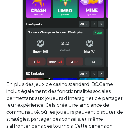
En plus des jeux de casino standard, BC.Game
inclut également des fonctionnalités sociales,
permettant aux joueurs d’interagir et de partager
leur expérience. Cela crée une ambiance de
communauté, où les joueurs peuvent discuter de
stratégies, partager des conseils, et même
s’affronter dans des tournois. Cette dimension