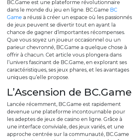
BC.Game est une plateforme révolutionnaire
dans le monde du jeu en ligne. BC.Game
BC
Game
a réussi à créer un espace où les passionnés
de jeux peuvent se divertir tout en ayant la
chance de gagner d’importantes récompenses.
Que vous soyez un joueur occasionnel ou un
parieur chevronné, BC.Game a quelque chose à
offrir à chacun. Cet article vous plongera dans
l’univers fascinant de BC.Game, en explorant ses
caractéristiques, ses jeux phares, et les avantages
uniques qu’elle propose.
L’Ascension de BC.Game
Lancée récemment, BC.Game est rapidement
devenue une plateforme incontournable pour
les adeptes de jeux de casino en ligne. Grâce à
une interface conviviale, des jeux variés, et une
approche centrée sur la communauté, BC.Game