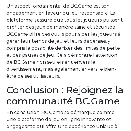
Un aspect fondamental de BC.Game est son
engagement en faveur du jeu responsable. La
plateforme s’assure que tous les joueurs puissent
profiter des jeux de manière saine et sécurisée.
BC.Game offre des outils pour aider les joueurs à
gérer leur temps de jeu et leurs dépenses, y
compris la possibilité de fixer des limites de perte
et des pauses de jeu. Cela démontre l’attention
de BC.Game non seulement envers le
divertissement, mais également envers le bien-
être de ses utilisateurs.
Conclusion : Rejoignez la
communauté BC.Game
En conclusion, BC.Game se démarque comme
une plateforme de jeu en ligne innovante et
engageante qui offre une expérience unique à