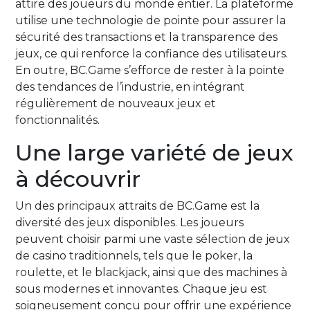
attire des joueurs du monde entier. La plateforme
utilise une technologie de pointe pour assurer la
sécurité des transactions et la transparence des
jeux, ce qui renforce la confiance des utilisateurs.
En outre, BC.Game s’efforce de rester à la pointe
des tendances de l’industrie, en intégrant
régulièrement de nouveaux jeux et
fonctionnalités.
Une large variété de jeux
à découvrir
Un des principaux attraits de BC.Game est la
diversité des jeux disponibles. Les joueurs
peuvent choisir parmi une vaste sélection de jeux
de casino traditionnels, tels que le poker, la
roulette, et le blackjack, ainsi que des machines à
sous modernes et innovantes. Chaque jeu est
soigneusement conçu pour offrir une expérience