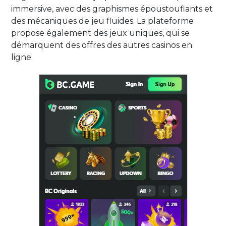
immersive, avec des graphismes époustouflants et
des mécaniques de jeu fluides. La plateforme
propose également des jeux uniques, qui se
démarquent des offres des autres casinos en
ligne.