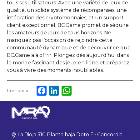
tous ses utilisateurs. Avec une variété de jeux de
qualité, un solide système de récompenses, une
intégration des cryptomonnaies, et un support
client exceptionnel, BC.Game promet de séduire
les amateurs de jeux de tous horizons. Ne
manquez pas l’occasion de rejoindre cette
communauté dynamique et de découvrir ce que
BC.Game a à offrir. Plongez dès aujourd’hui dans
le monde fascinant des jeux en ligne et préparez-
vous à vivre des moments inoubliables.
Facebook
LinkedIn
WhatsApp
Compartir
La Rioja 510 Planta baja Dpto E · Concordia