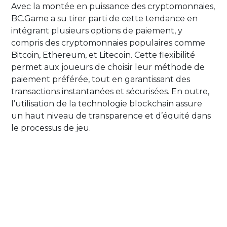
Avec la montée en puissance des cryptomonnaies,
BC.Game a su tirer parti de cette tendance en
intégrant plusieurs options de paiement, y
compris des cryptomonnaies populaires comme
Bitcoin, Ethereum, et Litecoin. Cette flexibilité
permet aux joueurs de choisir leur méthode de
paiement préférée, tout en garantissant des
transactions instantanées et sécurisées. En outre,
l’utilisation de la technologie blockchain assure
un haut niveau de transparence et d’équité dans
le processus de jeu.