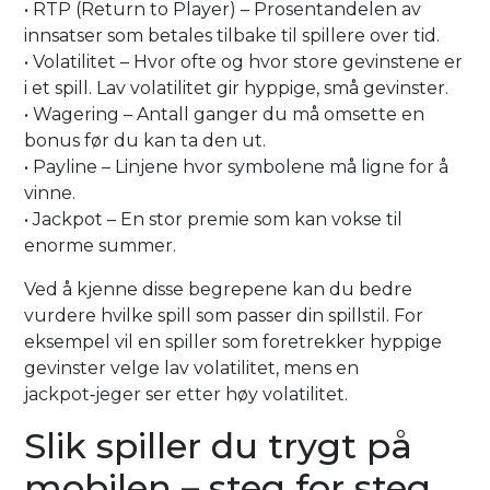
• RTP (Return to Player) – Prosentandelen av
innsatser som betales tilbake til spillere over tid.
• Volatilitet – Hvor ofte og hvor store gevinstene er
i et spill. Lav volatilitet gir hyppige, små gevinster.
• Wagering – Antall ganger du må omsette en
bonus før du kan ta den ut.
• Payline – Linjene hvor symbolene må ligne for å
vinne.
• Jackpot – En stor premie som kan vokse til
enorme summer.
Ved å kjenne disse begrepene kan du bedre
vurdere hvilke spill som passer din spillstil. For
eksempel vil en spiller som foretrekker hyppige
gevinster velge lav volatilitet, mens en
jackpot‑jeger ser etter høy volatilitet.
Slik spiller du trygt på
mobilen – steg for steg