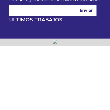
Enviar
ULTIMOS TRABAJOS