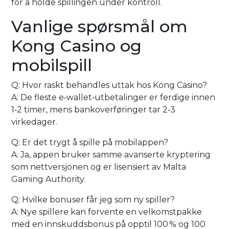
for å holde spillingen under kontroll.
Vanlige spørsmål om
Kong Casino og
mobilspill
Q: Hvor raskt behandles uttak hos Kong Casino?
A: De fleste e‑wallet‑utbetalinger er ferdige innen
1‑2 timer, mens bankoverføringer tar 2‑3
virkedager.
Q: Er det trygt å spille på mobilappen?
A: Ja, appen bruker samme avanserte kryptering
som nettversjonen og er lisensiert av Malta
Gaming Authority.
Q: Hvilke bonuser får jeg som ny spiller?
A: Nye spillere kan forvente en velkomstpakke
med en innskuddsbonus på opptil 100 % og 100