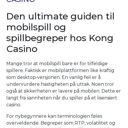
Den ultimate guiden til
mobilspill og
spillbegreper hos Kong
Casino
Mange tror at mobilspill bare er for tilfeldige
spillere. Faktisk er mobilplattformen like kraftig
som desktop‑versjonen. En vanlig feil er å
undervurdere hastigheten på uttak. Noen tror
også at sikkerheten er lavere på mobilen. Dette er
langt fra sannheten når du spiller på et lisensiert
casino.
For nybegynnere kan terminologien føles
overveldende. Begreper som RTP, volatilitet og