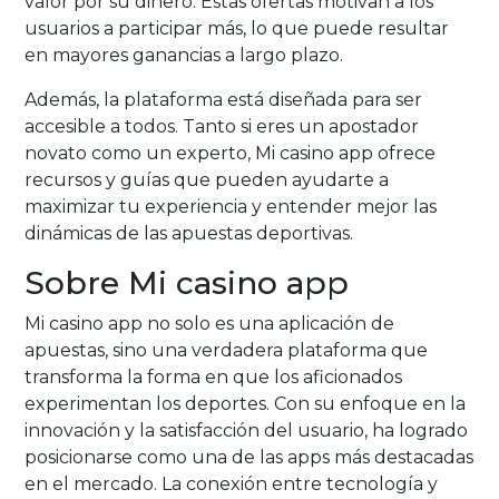
valor por su dinero. Estas ofertas motivan a los
usuarios a participar más, lo que puede resultar
en mayores ganancias a largo plazo.
Además, la plataforma está diseñada para ser
accesible a todos. Tanto si eres un apostador
novato como un experto, Mi casino app ofrece
recursos y guías que pueden ayudarte a
maximizar tu experiencia y entender mejor las
dinámicas de las apuestas deportivas.
Sobre Mi casino app
Mi casino app no solo es una aplicación de
apuestas, sino una verdadera plataforma que
transforma la forma en que los aficionados
experimentan los deportes. Con su enfoque en la
innovación y la satisfacción del usuario, ha logrado
posicionarse como una de las apps más destacadas
en el mercado. La conexión entre tecnología y