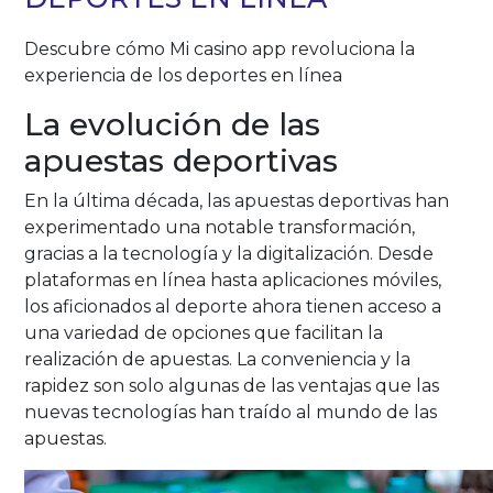
Descubre cómo Mi casino app revoluciona la
experiencia de los deportes en línea
La evolución de las
apuestas deportivas
En la última década, las apuestas deportivas han
experimentado una notable transformación,
gracias a la tecnología y la digitalización. Desde
plataformas en línea hasta aplicaciones móviles,
los aficionados al deporte ahora tienen acceso a
una variedad de opciones que facilitan la
realización de apuestas. La conveniencia y la
rapidez son solo algunas de las ventajas que las
nuevas tecnologías han traído al mundo de las
apuestas.