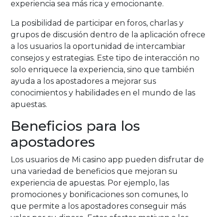
experiencia sea más rica y emocionante.
La posibilidad de participar en foros, charlas y
grupos de discusión dentro de la aplicación ofrece
a los usuarios la oportunidad de intercambiar
consejos y estrategias. Este tipo de interacción no
solo enriquece la experiencia, sino que también
ayuda a los apostadores a mejorar sus
conocimientos y habilidades en el mundo de las
apuestas.
Beneficios para los
apostadores
Los usuarios de Mi casino app pueden disfrutar de
una variedad de beneficios que mejoran su
experiencia de apuestas. Por ejemplo, las
promociones y bonificaciones son comunes, lo
que permite a los apostadores conseguir más