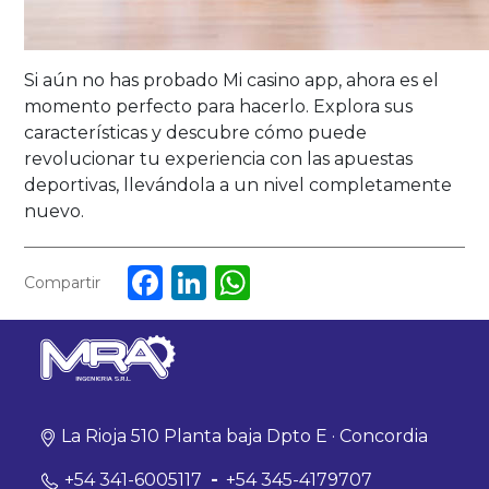
Si aún no has probado Mi casino app, ahora es el
momento perfecto para hacerlo. Explora sus
características y descubre cómo puede
revolucionar tu experiencia con las apuestas
deportivas, llevándola a un nivel completamente
nuevo.
Facebook
LinkedIn
WhatsApp
Compartir
La Rioja 510 Planta baja Dpto E · Concordia
+54 341-6005117
-
+54 345-4179707