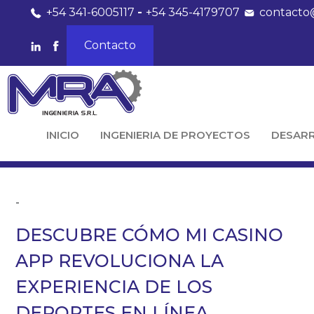
+54 341-6005117
-
+54 345-4179707
contacto
Contacto
INICIO
INGENIERIA DE PROYECTOS
DESAR
-
DESCUBRE CÓMO MI CASINO
APP REVOLUCIONA LA
EXPERIENCIA DE LOS
DEPORTES EN LÍNEA