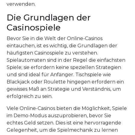
verwenden.
Die Grundlagen der
Casinospiele
Bevor Sie in die Welt der Online-Casinos
eintauchen, ist es wichtig, die Grundlagen der
häufigsten Casinospiele zu verstehen.
Spielautomaten sind in der Regel die einfachsten
Spiele; sie erfordern keine speziellen Strategien
und sind ideal für Anfänger. Tischspiele wie
Blackjack oder Roulette hingegen erfordern ein
gewisses Maß an Strategie und Verständnis, um
erfolgreich zu sein.
Viele Online-Casinos bieten die Möglichkeit, Spiele
im Demo-Modus auszuprobieren, bevor Sie
echtes Geld setzen. Dies ist eine hervorragende
Gelegenheit, um die Spielmechanik zu lernen