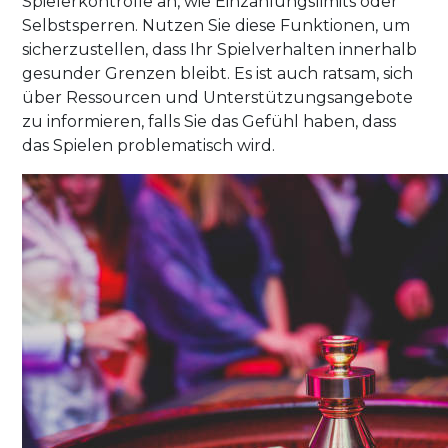
Spielerkontrolle an, wie Einzahlungslimits oder
Selbstsperren. Nutzen Sie diese Funktionen, um
sicherzustellen, dass Ihr Spielverhalten innerhalb
gesunder Grenzen bleibt. Es ist auch ratsam, sich
über Ressourcen und Unterstützungsangebote
zu informieren, falls Sie das Gefühl haben, dass
das Spielen problematisch wird.