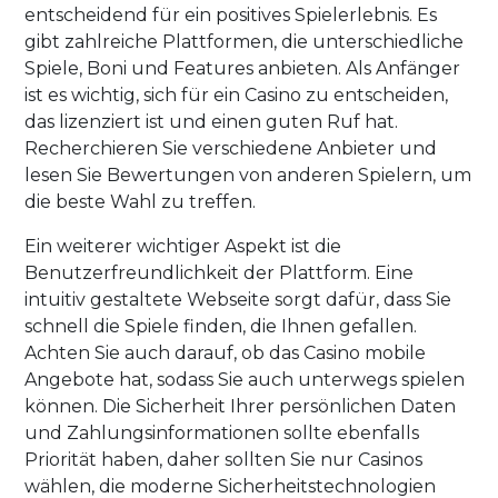
entscheidend für ein positives Spielerlebnis. Es
gibt zahlreiche Plattformen, die unterschiedliche
Spiele, Boni und Features anbieten. Als Anfänger
ist es wichtig, sich für ein Casino zu entscheiden,
das lizenziert ist und einen guten Ruf hat.
Recherchieren Sie verschiedene Anbieter und
lesen Sie Bewertungen von anderen Spielern, um
die beste Wahl zu treffen.
Ein weiterer wichtiger Aspekt ist die
Benutzerfreundlichkeit der Plattform. Eine
intuitiv gestaltete Webseite sorgt dafür, dass Sie
schnell die Spiele finden, die Ihnen gefallen.
Achten Sie auch darauf, ob das Casino mobile
Angebote hat, sodass Sie auch unterwegs spielen
können. Die Sicherheit Ihrer persönlichen Daten
und Zahlungsinformationen sollte ebenfalls
Priorität haben, daher sollten Sie nur Casinos
wählen, die moderne Sicherheitstechnologien