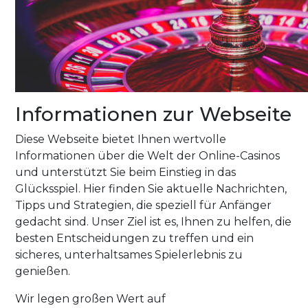
Informationen zur Webseite
Diese Webseite bietet Ihnen wertvolle
Informationen über die Welt der Online-Casinos
und unterstützt Sie beim Einstieg in das
Glücksspiel. Hier finden Sie aktuelle Nachrichten,
Tipps und Strategien, die speziell für Anfänger
gedacht sind. Unser Ziel ist es, Ihnen zu helfen, die
besten Entscheidungen zu treffen und ein
sicheres, unterhaltsames Spielerlebnis zu
genießen.
Wir legen großen Wert auf