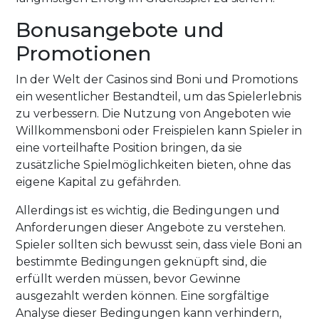
Bonusangebote und
Promotionen
In der Welt der Casinos sind Boni und Promotions
ein wesentlicher Bestandteil, um das Spielerlebnis
zu verbessern. Die Nutzung von Angeboten wie
Willkommensboni oder Freispielen kann Spieler in
eine vorteilhafte Position bringen, da sie
zusätzliche Spielmöglichkeiten bieten, ohne das
eigene Kapital zu gefährden.
Allerdings ist es wichtig, die Bedingungen und
Anforderungen dieser Angebote zu verstehen.
Spieler sollten sich bewusst sein, dass viele Boni an
bestimmte Bedingungen geknüpft sind, die
erfüllt werden müssen, bevor Gewinne
ausgezahlt werden können. Eine sorgfältige
Analyse dieser Bedingungen kann verhindern,