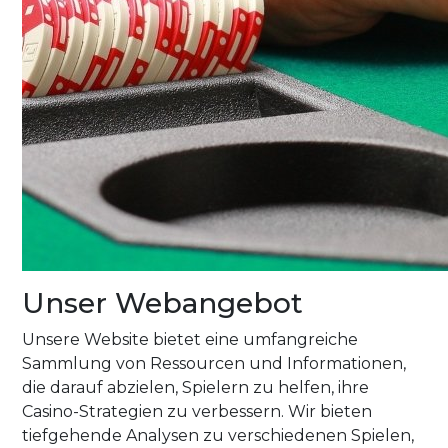
Unser Webangebot
Unsere Website bietet eine umfangreiche
Sammlung von Ressourcen und Informationen,
die darauf abzielen, Spielern zu helfen, ihre
Casino-Strategien zu verbessern. Wir bieten
tiefgehende Analysen zu verschiedenen Spielen,