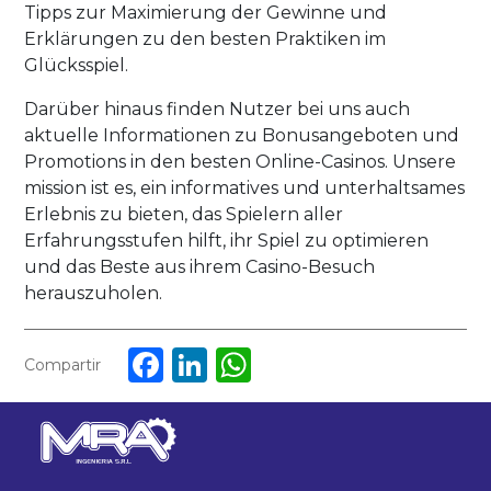
Tipps zur Maximierung der Gewinne und
Erklärungen zu den besten Praktiken im
Glücksspiel.
Darüber hinaus finden Nutzer bei uns auch
aktuelle Informationen zu Bonusangeboten und
Promotions in den besten Online-Casinos. Unsere
mission ist es, ein informatives und unterhaltsames
Erlebnis zu bieten, das Spielern aller
Erfahrungsstufen hilft, ihr Spiel zu optimieren
und das Beste aus ihrem Casino-Besuch
herauszuholen.
Facebook
LinkedIn
WhatsApp
Compartir