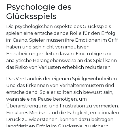
Psychologie des
Glücksspiels
Die psychologischen Aspekte des Glücksspiels
spielen eine entscheidende Rolle für den Erfolg
im Casino. Spieler müssen ihre Emotionen im Griff
haben und sich nicht von impulsiven
Entscheidungen leiten lassen. Eine ruhige und
analytische Herangehensweise an das Spiel kann
das Risiko von Verlusten erheblich reduzieren.
Das Verständnis der eigenen Spielgewohnheiten
und das Erkennen von Verhaltensmustern sind
entscheidend. Spieler sollten sich bewusst sein,
wann sie eine Pause benötigen, um
Überanstrengung und Frustration zu vermeiden.
Ein klares Mindset und die Fähigkeit, emotionalen
Druck zu widerstehen, können dazu beitragen,
langfristigen Erfolg im Glücksspiel zu sichern.