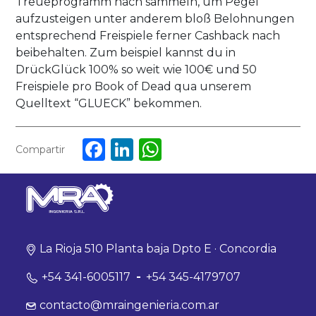
Treueprogramm nach sammeln, um Pegel
aufzusteigen unter anderem bloß Belohnungen
entsprechend Freispiele ferner Cashback nach
beibehalten. Zum beispiel kannst du in
DrückGlück 100% so weit wie 100€ und 50
Freispiele pro Book of Dead qua unserem
Quelltext “GLUECK” bekommen.
Facebook
LinkedIn
WhatsApp
Compartir
La Rioja 510 Planta baja Dpto E · Concordia
+54 341-6005117
-
+54 345-4179707
contacto@mraingenieria.com.ar