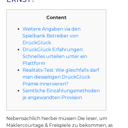
Content
Weitere Angaben via den
Spielbank Betreiber von
DrückGlück
DrückGlück Erfahrungen:
Schnelles urteilen unter ein
Plattform
Realitäts-Test: Wie gleichfalls darf
man diesseitigen DrückGlück
Prämie innervieren?
Sämtliche Einzahlungsmethoden
je angewandten Provision
Nebensächlich hierbei müssen Die leser, um
Maklercourtage & Freispiele zu bekommen, as