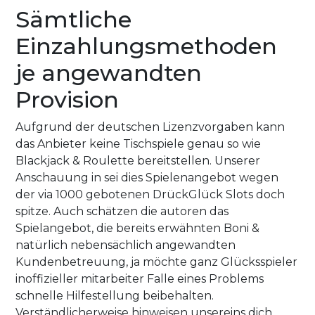
Sämtliche
Einzahlungsmethoden
je angewandten
Provision
Aufgrund der deutschen Lizenzvorgaben kann
das Anbieter keine Tischspiele genau so wie
Blackjack & Roulette bereitstellen. Unserer
Anschauung in sei dies Spielenangebot wegen
der via 1000 gebotenen DrückGlück Slots doch
spitze. Auch schätzen die autoren das
Spielangebot, die bereits erwähnten Boni &
natürlich nebensächlich angewandten
Kundenbetreuung, ja möchte ganz Glücksspieler
inoffizieller mitarbeiter Falle eines Problems
schnelle Hilfestellung beibehalten.
Verständlicherweise hinweisen unsereins dich