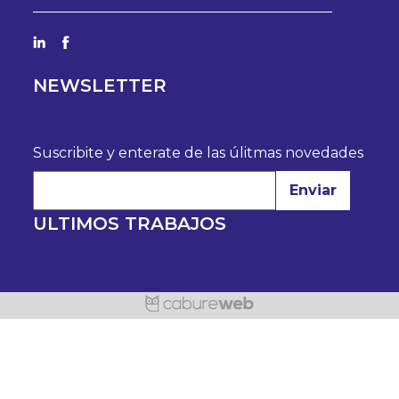
NEWSLETTER
Suscribite y enterate de las úlitmas novedades
Enviar
ULTIMOS TRABAJOS