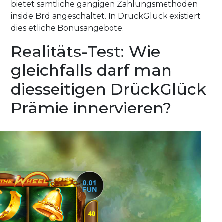
bietet sämtliche gängigen Zahlungsmethoden
inside Brd angeschaltet. In DrückGlück existiert
dies etliche Bonusangebote.
Realitäts-Test: Wie
gleichfalls darf man
diesseitigen DrückGlück
Prämie innervieren?