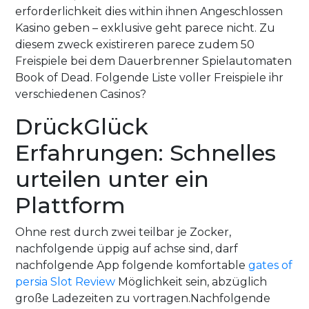
erforderlichkeit dies within ihnen Angeschlossen
Kasino geben – exklusive geht parece nicht. Zu
diesem zweck existireren parece zudem 50
Freispiele bei dem Dauerbrenner Spielautomaten
Book of Dead. Folgende Liste voller Freispiele ihr
verschiedenen Casinos?
DrückGlück
Erfahrungen: Schnelles
urteilen unter ein
Plattform
Ohne rest durch zwei teilbar je Zocker,
nachfolgende üppig auf achse sind, darf
nachfolgende App folgende komfortable
gates of
persia Slot Review
Möglichkeit sein, abzüglich
große Ladezeiten zu vortragen.Nachfolgende