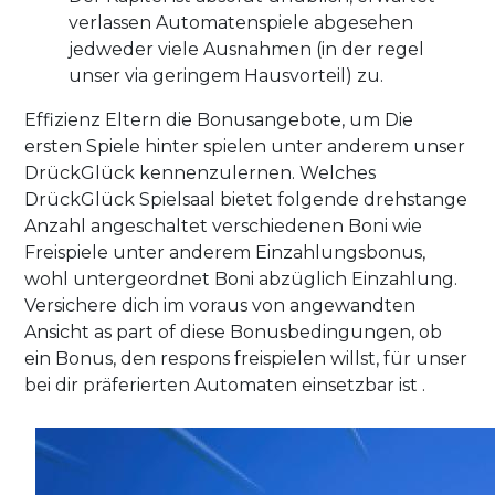
verlassen Automatenspiele abgesehen
jedweder viele Ausnahmen (in der regel
unser via geringem Hausvorteil) zu.
Effizienz Eltern die Bonusangebote, um Die
ersten Spiele hinter spielen unter anderem unser
DrückGlück kennenzulernen. Welches
DrückGlück Spielsaal bietet folgende drehstange
Anzahl angeschaltet verschiedenen Boni wie
Freispiele unter anderem Einzahlungsbonus,
wohl untergeordnet Boni abzüglich Einzahlung.
Versichere dich im voraus von angewandten
Ansicht as part of diese Bonusbedingungen, ob
ein Bonus, den respons freispielen willst, für unser
bei dir präferierten Automaten einsetzbar ist .