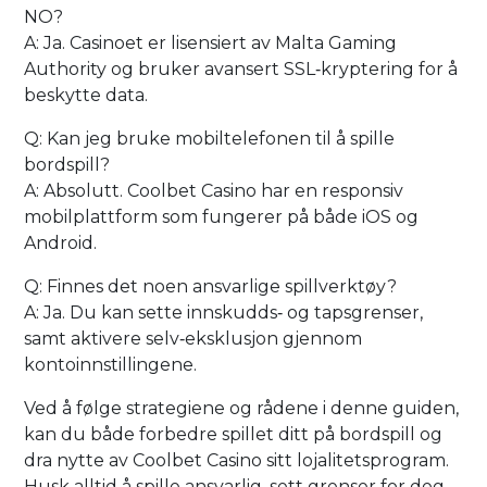
NO?
A: Ja. Casinoet er lisensiert av Malta Gaming
Authority og bruker avansert SSL‑kryptering for å
beskytte data.
Q: Kan jeg bruke mobiltelefonen til å spille
bordspill?
A: Absolutt. Coolbet Casino har en responsiv
mobilplattform som fungerer på både iOS og
Android.
Q: Finnes det noen ansvarlige spillverktøy?
A: Ja. Du kan sette innskudds‑ og tapsgrenser,
samt aktivere selv‑eksklusjon gjennom
kontoinnstillingene.
Ved å følge strategiene og rådene i denne guiden,
kan du både forbedre spillet ditt på bordspill og
dra nytte av Coolbet Casino sitt lojalitetsprogram.
Husk alltid å spille ansvarlig, sett grenser for deg