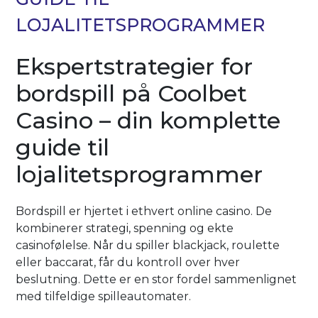
LOJALITETSPROGRAMMER
Ekspertstrategier for
bordspill på Coolbet
Casino – din komplette
guide til
lojalitetsprogrammer
Bordspill er hjertet i ethvert online casino. De
kombinerer strategi, spenning og ekte
casinofølelse. Når du spiller blackjack, roulette
eller baccarat, får du kontroll over hver
beslutning. Dette er en stor fordel sammenlignet
med tilfeldige spilleautomater.