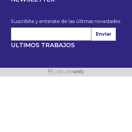
Suscribite y enterate de las úlitmas novedades
Enviar
ULTIMOS TRABAJOS