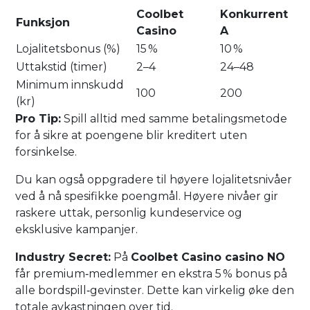
Coolbet
Konkurrent
Funksjon
Casino
A
Lojalitetsbonus (%)
15 %
10 %
Uttakstid (timer)
2–4
24–48
Minimum innskudd
100
200
(kr)
Pro Tip:
Spill alltid med samme betalingsmetode
for å sikre at poengene blir kreditert uten
forsinkelse.
Du kan også oppgradere til høyere lojalitetsnivåer
ved å nå spesifikke poengmål. Høyere nivåer gir
raskere uttak, personlig kundeservice og
eksklusive kampanjer.
Industry Secret:
På
Coolbet Casino casino NO
får premium‑medlemmer en ekstra 5 % bonus på
alle bordspill‑gevinster. Dette kan virkelig øke den
totale avkastningen over tid.