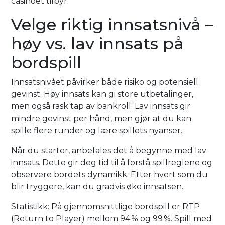
casinoet tilbyr.
Velge riktig innsatsnivå –
høy vs. lav innsats på
bordspill
Innsatsnivået påvirker både risiko og potensiell
gevinst. Høy innsats kan gi store utbetalinger,
men også rask tap av bankroll. Lav innsats gir
mindre gevinst per hånd, men gjør at du kan
spille flere runder og lære spillets nyanser.
Når du starter, anbefales det å begynne med lav
innsats. Dette gir deg tid til å forstå spillreglene og
observere bordets dynamikk. Etter hvert som du
blir tryggere, kan du gradvis øke innsatsen.
Statistikk: På gjennomsnittlige bordspill er RTP
(Return to Player) mellom 94 % og 99 %. Spill med