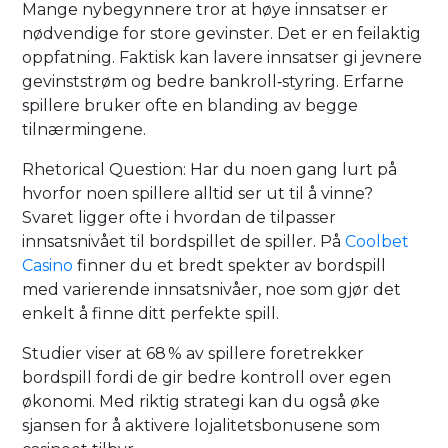
Mange nybegynnere tror at høye innsatser er
nødvendige for store gevinster. Det er en feilaktig
oppfatning. Faktisk kan lavere innsatser gi jevnere
gevinststrøm og bedre bankroll‑styring. Erfarne
spillere bruker ofte en blanding av begge
tilnærmingene.
Rhetorical Question: Har du noen gang lurt på
hvorfor noen spillere alltid ser ut til å vinne?
Svaret ligger ofte i hvordan de tilpasser
innsatsnivået til bordspillet de spiller. På
Coolbet
Casino
finner du et bredt spekter av bordspill
med varierende innsatsnivåer, noe som gjør det
enkelt å finne ditt perfekte spill.
Studier viser at 68 % av spillere foretrekker
bordspill fordi de gir bedre kontroll over egen
økonomi. Med riktig strategi kan du også øke
sjansen for å aktivere lojalitetsbonusene som