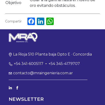
Objetivo
oro evitando obstáculos.
Facebook
LinkedIn
WhatsApp
Compartir
La Rioja 510 Planta baja Dpto E · Concordia
+54 341-6005117
-
+54 345-4179707
contacto@mraingenieria.com.ar
NEWSLETTER