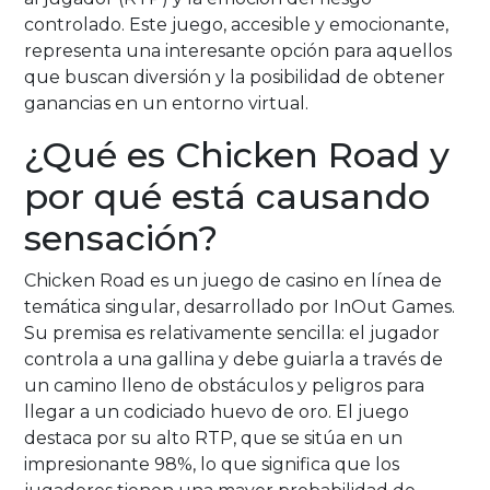
controlado. Este juego, accesible y emocionante,
representa una interesante opción para aquellos
que buscan diversión y la posibilidad de obtener
ganancias en un entorno virtual.
¿Qué es Chicken Road y
por qué está causando
sensación?
Chicken Road es un juego de casino en línea de
temática singular, desarrollado por InOut Games.
Su premisa es relativamente sencilla: el jugador
controla a una gallina y debe guiarla a través de
un camino lleno de obstáculos y peligros para
llegar a un codiciado huevo de oro. El juego
destaca por su alto RTP, que se sitúa en un
impresionante 98%, lo que significa que los