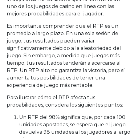
uno de los juegos de casino en línea con las
mejores probabilidades para el jugador.
Es importante comprender que el RTP es un
promedio a largo plazo. En una sola sesión de
juego, tus resultados pueden variar
significativamente debido a la aleatoriedad del
juego. Sin embargo, a medida que juegas más
tiempo, tus resultados tenderán a acercarse al
RTP. Un RTP alto no garantiza la victoria, pero sí
aumenta tus posibilidades de tener una
experiencia de juego más rentable.
Para ilustrar cómo el RTP afecta tus
probabilidades, considera los siguientes puntos:
Un RTP del 98% significa que, por cada 100
unidades apostadas, se espera que el juego
devuelva 98 unidades a los jugadores a largo