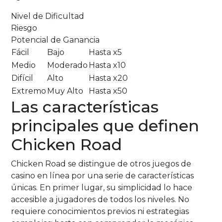
Nivel de Dificultad
Riesgo
Potencial de Ganancia
Fácil
Bajo
Hasta x5
Medio
Moderado
Hasta x10
Difícil
Alto
Hasta x20
Extremo
Muy Alto
Hasta x50
Las características
principales que definen
Chicken Road
Chicken Road se distingue de otros juegos de
casino en línea por una serie de características
únicas. En primer lugar, su simplicidad lo hace
accesible a jugadores de todos los niveles. No
requiere conocimientos previos ni estrategias