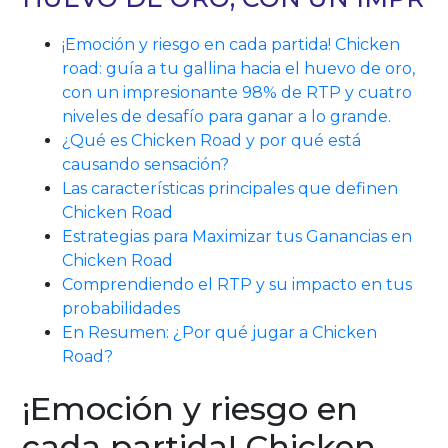
¡Emoción y riesgo en cada partida! Chicken
road: guía a tu gallina hacia el huevo de oro,
con un impresionante 98% de RTP y cuatro
niveles de desafío para ganar a lo grande.
¿Qué es Chicken Road y por qué está
causando sensación?
Las características principales que definen
Chicken Road
Estrategias para Maximizar tus Ganancias en
Chicken Road
Comprendiendo el RTP y su impacto en tus
probabilidades
En Resumen: ¿Por qué jugar a Chicken
Road?
¡Emoción y riesgo en
cada partida! Chicken