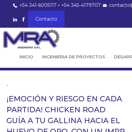
+54 341-6005117
-
+54 345-4179707
contacto
Contacto
INICIO
INGENIERIA DE PROYECTOS
DESAR
-
¡EMOCIÓN Y RIESGO EN CADA
PARTIDA! CHICKEN ROAD
GUÍA A TU GALLINA HACIA EL
HUEVO DE ORO, CON UN IMPR