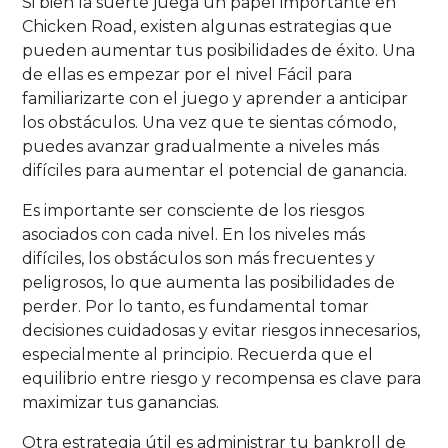
Si bien la suerte juega un papel importante en
Chicken Road, existen algunas estrategias que
pueden aumentar tus posibilidades de éxito. Una
de ellas es empezar por el nivel Fácil para
familiarizarte con el juego y aprender a anticipar
los obstáculos. Una vez que te sientas cómodo,
puedes avanzar gradualmente a niveles más
difíciles para aumentar el potencial de ganancia.
Es importante ser consciente de los riesgos
asociados con cada nivel. En los niveles más
difíciles, los obstáculos son más frecuentes y
peligrosos, lo que aumenta las posibilidades de
perder. Por lo tanto, es fundamental tomar
decisiones cuidadosas y evitar riesgos innecesarios,
especialmente al principio. Recuerda que el
equilibrio entre riesgo y recompensa es clave para
maximizar tus ganancias.
Otra estrategia útil es administrar tu bankroll de