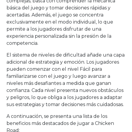
complejas; basta con comprender la mecánica
básica del juego y tomar decisiones rápidas y
acertadas. Además, el juego se concentra
exclusivamente en el modo individual, lo que
permite a los jugadores disfrutar de una
experiencia personalizada sin la presión de la
competencia.
El sistema de niveles de dificultad añade una capa
adicional de estrategia y emoción. Los jugadores
pueden comenzar con el nivel Fácil para
familiarizarse con el juego y luego avanzar a
niveles más desafiantes a medida que ganan
confianza. Cada nivel presenta nuevos obstáculos
y peligros, lo que obliga a los jugadores a adaptar
sus estrategias y tomar decisiones más cuidadosas.
A continuación, se presenta una lista de los
beneficios más destacados de jugar a Chicken
Road: