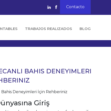
Contacto
NTABLES
TRABAJOS REALIZADOS
BLOG
ECANLI BAHIS DENEYIMLERI
HBERINIZ
 Bahis Deneyimleri İçin Rehberiniz
ünyasına Giriş