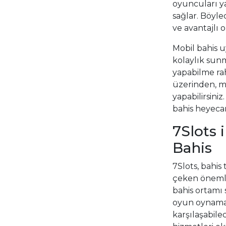
oyuncuları y
sağlar. Böyle
ve avantajlı o
Mobil bahis 
kolaylık sunm
yapabilme rah
üzerinden, maç
yapabilirsini
bahis heyeca
7Slots 
Bahis
7Slots, bahi
çeken önemli 
bahis ortamı 
oyun oynaman
karşılaşabile