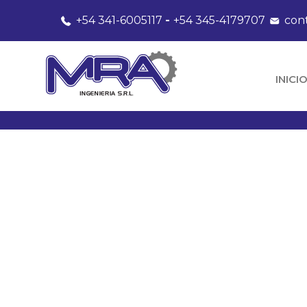
+54 341-6005117
-
+54 345-4179707
con
INICI