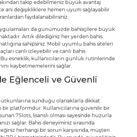
akından takip edebilmeniz büyük avantaj
ce ani değişikliklere hemen uyum sağlayabilir
ranlardan faydalanabilirsiniz.
uygulamaları da günümüzde bahisçilere büyük
aktadır. Artık dilediğiniz her yerden bahis
atlığına sahipsiniz. Mobil uyumlu bahis siteleri
ları canlı izleyebilir ve canlı bahis
z. Bu esneklik, kullanıcıların günlük rutinlerinde
nını kaybetmemelerini sağlar.
ile Eğlenceli ve Güvenli
s tutkunlarına sunduğu olanaklarla dikkat
bir platformdur. Kullanıcılarına güvenilir bir
sunan 7Slots, lisanslı olması sayesinde huzurla
ızı sağlar. Bahis deneyiminiz sırasında
ceğiniz herhangi bir sorun karşısında, müşteri