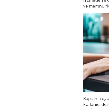
hizmetleri ek
ve memnuniye
Kapsamlı oyu
kullanıcı dos