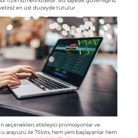
ibi 7/24 hizmetinizdedir. Bu sayede, güvenliğiniz
tiniz en üst düzeyde tutulur.
n seçenekleri, etkileyici promosyonlar ve
tu arayüzü ile 7Slots, hem yeni başlayanlar hem