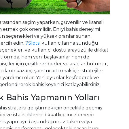
 arasından seçim yaparken, güvenilir ve lisanslı
ih etmek çok önemlidir. En iyi bahis deneyimi
yun seçenekleri ve yüksek oranlar sunan
tercih edin.
7Slots
, kullanıcılarına sunduğu
 seçenekleri ve kullanıcı dostu arayüzü ile dikkat
atformda, hem yeni başlayanlar hem de
isçiler için çeşitli rehberler ve araçlar bulunur,
cıların kazanç şansını artırmak için stratejiler
e yardımcı olur. Yeni oyunlar keşfederek ve
erlendirerek bahis keyfinizi katlayabilirsiniz.
ik Bahis Yapmanın Yolları
ahis stratejisi geliştirmek için öncelikle geçmiş
ni ve istatistiklerini dikkatlice incelemeniz
Bahis yapmayı düşündüğünüz takım veya
çmiş performansı, gelecekteki başarılarını