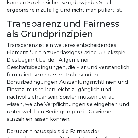
können Spieler sicher sein, dass jedes Spiel
ergebnis rein zufällig und nicht manipuliert ist.
Transparenz und Fairness
als Grundprinzipien
Transparenz ist ein weiteres entscheidendes
Element für ein zuverlässiges Casino-Glücksspiel.
Dies beginnt bei den Allgemeinen
Geschäftsbedingungen, die klar und verständlich
formuliert sein müssen. Insbesondere
Bonusbedingungen, Auszahlungsrichtlinien und
Einsatzlimits sollten leicht zugänglich und
nachvollziehbar sein. Spieler müssen genau
wissen, welche Verpflichtungen sie eingehen und
unter welchen Bedingungen sie Gewinne
auszahlen lassen können.
Darüber hinaus spielt die Fairness der