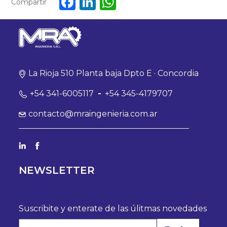
Facebook
LinkedIn
WhatsApp
Compartir
La Rioja 510 Planta baja Dpto E · Concordia
+54 341-6005117
-
+54 345-4179707
contacto@mraingenieria.com.ar
NEWSLETTER
Suscribite y enterate de las úlitmas novedades