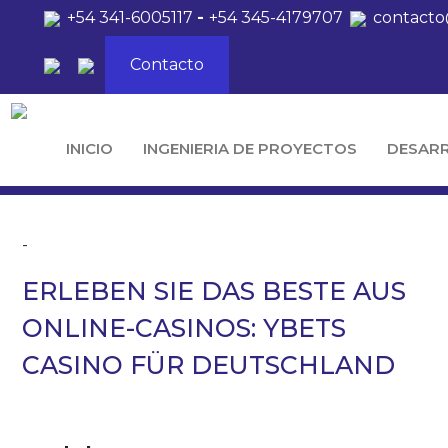
+54 341-6005117
-
+54 345-4179707
contacto
Contacto
INICIO
INGENIERIA DE PROYECTOS
DESAR
-
ERLEBEN SIE DAS BESTE AUS
ONLINE-CASINOS: YBETS
CASINO FÜR DEUTSCHLAND