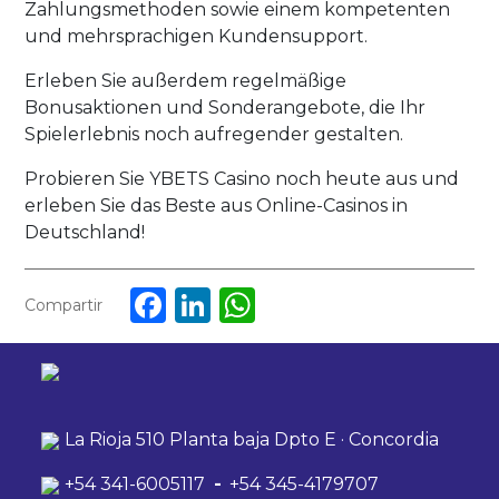
Zahlungsmethoden sowie einem kompetenten
und mehrsprachigen Kundensupport.
Erleben Sie außerdem regelmäßige
Bonusaktionen und Sonderangebote, die Ihr
Spielerlebnis noch aufregender gestalten.
Probieren Sie YBETS Casino noch heute aus und
erleben Sie das Beste aus Online-Casinos in
Deutschland!
Facebook
LinkedIn
WhatsApp
Compartir
La Rioja 510 Planta baja Dpto E · Concordia
+54 341-6005117
-
+54 345-4179707