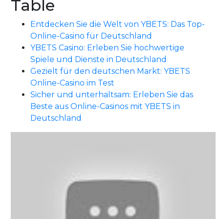
Table
Entdecken Sie die Welt von YBETS: Das Top-
Online-Casino für Deutschland
YBETS Casino: Erleben Sie hochwertige
Spiele und Dienste in Deutschland
Gezielt für den deutschen Markt: YBETS
Online-Casino im Test
Sicher und unterhaltsam: Erleben Sie das
Beste aus Online-Casinos mit YBETS in
Deutschland