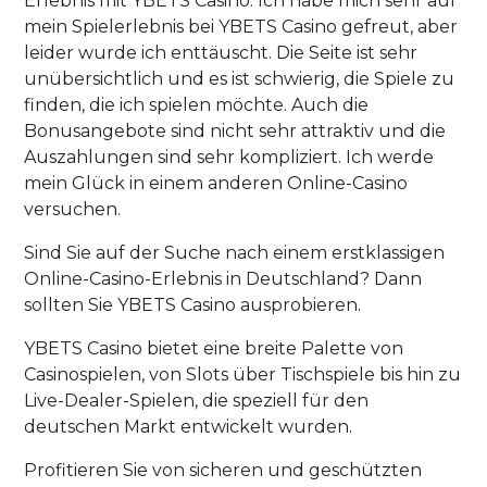
Erlebnis mit YBETS Casino: Ich habe mich sehr auf
mein Spielerlebnis bei YBETS Casino gefreut, aber
leider wurde ich enttäuscht. Die Seite ist sehr
unübersichtlich und es ist schwierig, die Spiele zu
finden, die ich spielen möchte. Auch die
Bonusangebote sind nicht sehr attraktiv und die
Auszahlungen sind sehr kompliziert. Ich werde
mein Glück in einem anderen Online-Casino
versuchen.
Sind Sie auf der Suche nach einem erstklassigen
Online-Casino-Erlebnis in Deutschland? Dann
sollten Sie YBETS Casino ausprobieren.
YBETS Casino bietet eine breite Palette von
Casinospielen, von Slots über Tischspiele bis hin zu
Live-Dealer-Spielen, die speziell für den
deutschen Markt entwickelt wurden.
Profitieren Sie von sicheren und geschützten