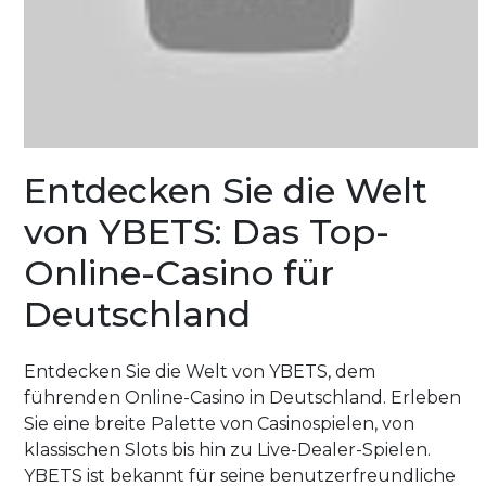
Entdecken Sie die Welt
von YBETS: Das Top-
Online-Casino für
Deutschland
Entdecken Sie die Welt von YBETS, dem
führenden Online-Casino in Deutschland. Erleben
Sie eine breite Palette von Casinospielen, von
klassischen Slots bis hin zu Live-Dealer-Spielen.
YBETS ist bekannt für seine benutzerfreundliche