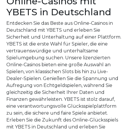
Online-Casinos mit
YBETS in Deutschland
Entdecken Sie das Beste aus Online-Casinos in
Deutschland mit YBETS und erleben Sie
Sicherheit und Unterhaltung auf einer Plattform.
YBETS ist die erste Wahl für Spieler, die eine
vertrauenswürdige und unterhaltsame
Spielumgebung suchen. Unsere lizenzierten
Online-Casinos bieten eine große Auswahl an
Spielen, von klassischen Slots bis hin zu Live-
Dealer-Spielen. Genießen Sie die Spannung und
Aufregung von Echtgeldspielen, während Sie
gleichzeitig die Sicherheit Ihrer Daten und
Finanzen gewährleisten. YBETS ist stolz darauf,
eine verantwortungsvolle Glücksspielplattform
zu sein, die sichere und faire Spiele anbietet.
Erleben Sie die Zukunft des Online-Glücksspiels
mit YBETS in Deutschland und erleben Sie