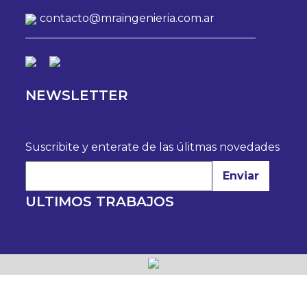
contacto@mraingenieria.com.ar
NEWSLETTER
Suscribite y enterate de las úlitmas novedades
Enviar
ULTIMOS TRABAJOS