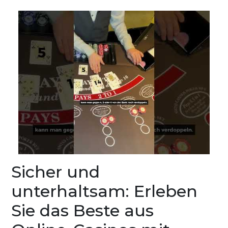
Sicher und
unterhaltsam: Erleben
Sie das Beste aus