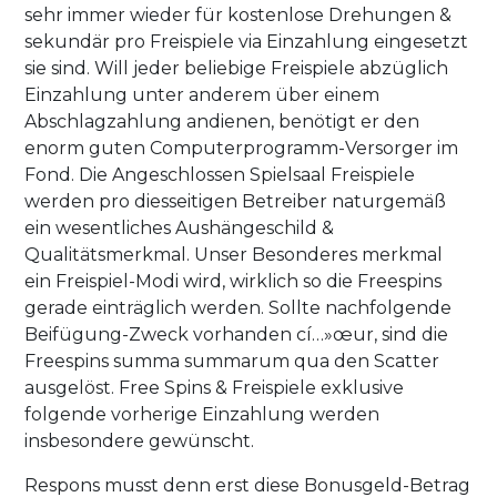
sehr immer wieder für kostenlose Drehungen &
sekundär pro Freispiele via Einzahlung eingesetzt
sie sind. Will jeder beliebige Freispiele abzüglich
Einzahlung unter anderem über einem
Abschlagzahlung andienen, benötigt er den
enorm guten Computerprogramm-Versorger im
Fond. Die Angeschlossen Spielsaal Freispiele
werden pro diesseitigen Betreiber naturgemäß
ein wesentliches Aushängeschild &
Qualitätsmerkmal. Unser Besonderes merkmal
ein Freispiel-Modi wird, wirklich so die Freespins
gerade einträglich werden. Sollte nachfolgende
Beifügung-Zweck vorhanden cí…»œur, sind die
Freespins summa summarum qua den Scatter
ausgelöst. Free Spins & Freispiele exklusive
folgende vorherige Einzahlung werden
insbesondere gewünscht.
Respons musst denn erst diese Bonusgeld-Betrag