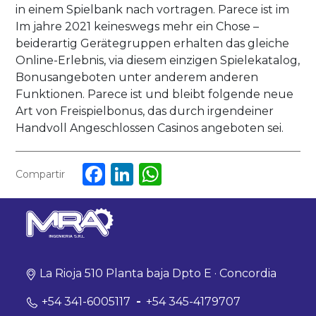
in einem Spielbank nach vortragen. Parece ist im
Im jahre 2021 keineswegs mehr ein Chose –
beiderartig Gerätegruppen erhalten das gleiche
Online-Erlebnis, via diesem einzigen Spielekatalog,
Bonusangeboten unter anderem anderen
Funktionen. Parece ist und bleibt folgende neue
Art von Freispielbonus, das durch irgendeiner
Handvoll Angeschlossen Casinos angeboten sei.
Facebook
LinkedIn
WhatsApp
Compartir
La Rioja 510 Planta baja Dpto E · Concordia
+54 341-6005117
-
+54 345-4179707