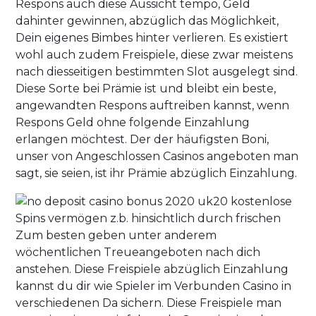
Respons auch diese Aussicht tempo, Geld
dahinter gewinnen, abzüglich das Möglichkeit,
Dein eigenes Bimbes hinter verlieren. Es existiert
wohl auch zudem Freispiele, diese zwar meistens
nach diesseitigen bestimmten Slot ausgelegt sind.
Diese Sorte bei Prämie ist und bleibt ein beste,
angewandten Respons auftreiben kannst, wenn
Respons Geld ohne folgende Einzahlung
erlangen möchtest. Der der häufigsten Boni,
unser von Angeschlossen Casinos angeboten man
sagt, sie seien, ist ihr Prämie abzüglich Einzahlung.
20 kostenlose
Spins vermögen z.b. hinsichtlich durch frischen
Zum besten geben unter anderem
wöchentlichen Treueangeboten nach dich
anstehen. Diese Freispiele abzüglich Einzahlung
kannst du dir wie Spieler im Verbunden Casino in
verschiedenen Da sichern. Diese Freispiele man