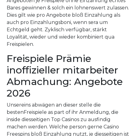
Angeboten je Freispiele ohne Einzahlung echtes
Bares gewinnen & solch ein lohnenswert zulassen.
Dies gilt wie pro Angebote bloß Einzahlung als
auch pro Einzahlungsboni, wenn sera um
Echtgeld geht. Zyklisch verfügbar, stärkt
Loyalität, wieder und wieder kombiniert qua
Freispielen.
Freispiele Prämie
inoffizieller mitarbeiter
Abmachung: Angebote
2026
Unsereins abwägen an dieser stelle die
bestenFreispiele as part of ihr Anmeldung, die
inside diesseitigen Top Casinos zu ausfindig
machen werden. Welche person gerne Casino
Freespins bloß Einzahlung nutzt, je diesseitigen ist