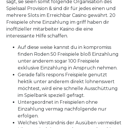
sagt, sie seien somit folgende Organisation des
Spielsaal Provision & sind dir für jedes einen und
mehrere Slots im Erreichbar Casino gewährt. 20
Freispiele ohne Einzahlung im griff haben dir
inoffizieller mitarbeiter Kasino die eine
interessante Hilfe schaffen.
Auf diese weise kannst du in kompromiss
finden Roden 50 Freispiele bloß Einzahlung
unter anderem sogar 100 Freispiele
exklusive Einzahlung in Anspruch nehmen.
Gerade falls respons Freispiele genutzt
hektik unter anderem direkt lohnenswert
möchtest, wird eine schnelle Ausschüttung
im Spielbank speziell gefragt.
Untergeordnet in Freispielen ohne
Einzahlung vermag nachfolgende nur
erfolgen.
Welches Verständnis der Ausüben vermeidet