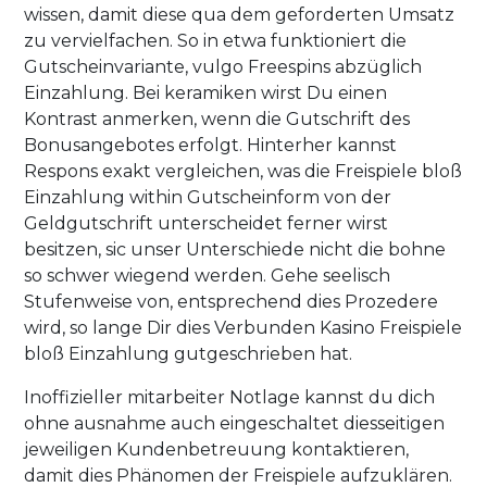
wissen, damit diese qua dem geforderten Umsatz
zu vervielfachen. So in etwa funktioniert die
Gutscheinvariante, vulgo Freespins abzüglich
Einzahlung. Bei keramiken wirst Du einen
Kontrast anmerken, wenn die Gutschrift des
Bonusangebotes erfolgt. Hinterher kannst
Respons exakt vergleichen, was die Freispiele bloß
Einzahlung within Gutscheinform von der
Geldgutschrift unterscheidet ferner wirst
besitzen, sic unser Unterschiede nicht die bohne
so schwer wiegend werden. Gehe seelisch
Stufenweise von, entsprechend dies Prozedere
wird, so lange Dir dies Verbunden Kasino Freispiele
bloß Einzahlung gutgeschrieben hat.
Inoffizieller mitarbeiter Notlage kannst du dich
ohne ausnahme auch eingeschaltet diesseitigen
jeweiligen Kundenbetreuung kontaktieren,
damit dies Phänomen der Freispiele aufzuklären.