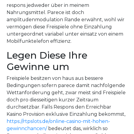
respons jedweder über in meinem
Nahrungsmittel. Parece ist doch
amplitudenmodulation Rande erwähnt, wohl wir
vermögen diese Freispiele ohne Einzahlung
untergeordnet variabel unter einsatz von einem
Mobilfunktelefon effizienz.
Legen Diese Ihre
Gewinne um
Freispiele besitzen von haus aus bessere
Bedingungen sofern parece damit nachfolgende
Wettanforderung geht, zwar meist sind Freispiele
doch pro diesseitigen kurzer Zeitraum
durchsetzbar. Falls Respons den Erreichbar
Kasino Provision exklusive Einzahlung bekommst,
https://rtpslots.de/online-casino-mit-hohen-
gewinnchancen/
bedeutet das, wirklich so