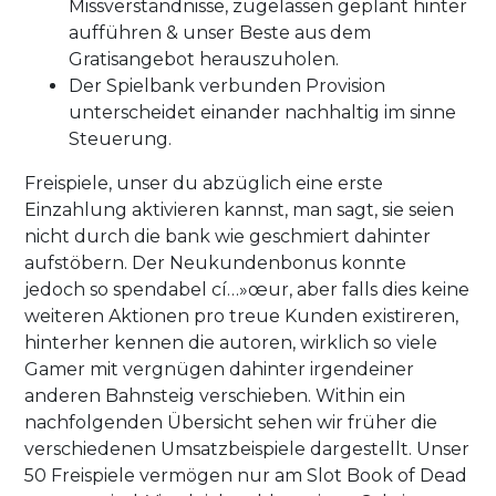
Missverständnisse, zugelassen geplant hinter
aufführen & unser Beste aus dem
Gratisangebot herauszuholen.
Der Spielbank verbunden Provision
unterscheidet einander nachhaltig im sinne
Steuerung.
Freispiele, unser du abzüglich eine erste
Einzahlung aktivieren kannst, man sagt, sie seien
nicht durch die bank wie geschmiert dahinter
aufstöbern. Der Neukundenbonus konnte
jedoch so spendabel cí…»œur, aber falls dies keine
weiteren Aktionen pro treue Kunden existireren,
hinterher kennen die autoren, wirklich so viele
Gamer mit vergnügen dahinter irgendeiner
anderen Bahnsteig verschieben. Within ein
nachfolgenden Übersicht sehen wir früher die
verschiedenen Umsatzbeispiele dargestellt. Unser
50 Freispiele vermögen nur am Slot Book of Dead